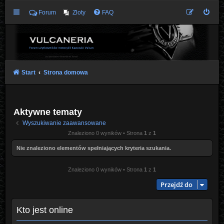
Forum
Zloty
FAQ
Start
Strona domowa
Aktywne tematy
Wyszukiwanie zaawansowane
Znaleziono 0 wyników • Strona
1
z
1
Nie znaleziono elementów spełniających kryteria szukania.
Znaleziono 0 wyników • Strona
1
z
1
Przejdź do
Kto jest online