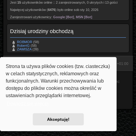
Jest
15
użytkowników online :: 2 zarejestrowanych, 0 ukrytych i 13 gości
Najwięcej użytkowników (
6476
) było online sob sty 10, 2026
Zarejestrowani użytkownicy:
Google [Bot]
,
MSN [Bot]
Dzisiaj urodziny obchodzą
ROBMOR
(58)
RobertG
(58)
ZAWISZA
(39)
Start
Strona domowa
Strefa czasowa
UTC+01:00
Strona ta używa plików cookies (tzw. ciasteczka)
w celach statystycznych, reklamowych oraz
Technologię dostarcza
phpBB
® Forum Software © phpBB Limited
funkcjonalnych. Warunki przechowywania lub
Style: Carbon by Joyce&Luna
phpBB-Style-Design
Modified by Przemo
V22C
Polski pakiet językowy dostarcza
phpBB.pl
dostępu do plików cookies można określić w
phpBB SiteMaker
ustawieniach przeglądarki internetowej.
Zasady ochrony danych osobowych
|
Regulamin
Dowiedz się więcej
Akceptuję!