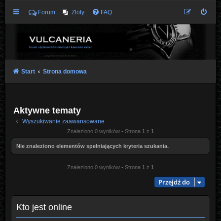
Forum
Zloty
FAQ
Start
Strona domowa
Aktywne tematy
Wyszukiwanie zaawansowane
Znaleziono 0 wyników • Strona
1
z
1
Nie znaleziono elementów spełniających kryteria szukania.
Znaleziono 0 wyników • Strona
1
z
1
Przejdź do
Kto jest online