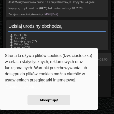
Jest
25
użytkowników online :: 1 zarejestrowany, 0 ukrytych i 24 gości
Najwięcej użytkowników (
6476
) było online sob sty 10, 2026
Zarejestrowani użytkownicy:
MSN [Bot]
Dzisiaj urodziny obchodzą
Beret
(38)
Jaca
(65)
MozejYfymyq
(37)
Wikary
(45)
przemek200
Strona ta używa plików cookies (tzw. ciasteczka)
Start
Strona domowa
Strefa czasowa
UTC+01:00
w celach statystycznych, reklamowych oraz
funkcjonalnych. Warunki przechowywania lub
Technologię dostarcza
phpBB
® Forum Software © phpBB Limited
dostępu do plików cookies można określić w
Style: Carbon by Joyce&Luna
phpBB-Style-Design
Modified by Przemo
V22C
Polski pakiet językowy dostarcza
phpBB.pl
ustawieniach przeglądarki internetowej.
phpBB SiteMaker
Dowiedz się więcej
Zasady ochrony danych osobowych
|
Regulamin
Akceptuję!