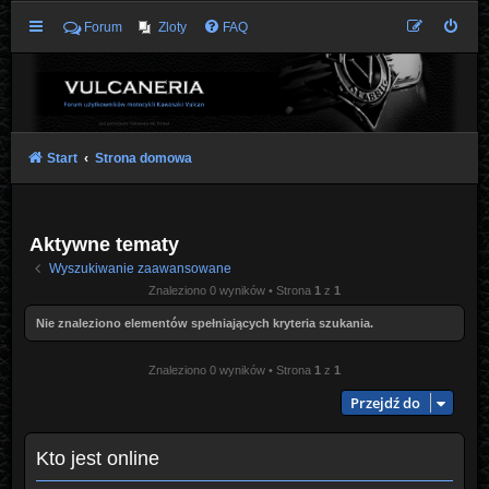
Forum
Zloty
FAQ
Start
Strona domowa
Aktywne tematy
Wyszukiwanie zaawansowane
Znaleziono 0 wyników • Strona
1
z
1
Nie znaleziono elementów spełniających kryteria szukania.
Znaleziono 0 wyników • Strona
1
z
1
Przejdź do
Kto jest online