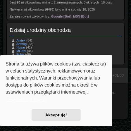
Jest
20
użytkowników online :: 2 zarejestrowanych, 0 ukrytych i 18 gości
Najwięcej użytkowników (
6476
) było online sob sty 10, 2026
Zarejestrowani użytkownicy:
Google [Bot]
,
MSN [Bot]
Dzisiaj urodziny obchodzą
Andek
(54)
Artmag
(63)
Husar
(41)
MCNpl
(44)
Polek
(66)
bartegm
(48)
pherenike
(41)
Strona ta używa plików cookies (tzw. ciasteczka)
w celach statystycznych, reklamowych oraz
Start
Strona domowa
Strefa czasowa
UTC+01:00
funkcjonalnych. Warunki przechowywania lub
dostępu do plików cookies można określić w
Technologię dostarcza
phpBB
® Forum Software © phpBB Limited
ustawieniach przeglądarki internetowej.
Style: Carbon by Joyce&Luna
phpBB-Style-Design
Modified by Przemo
V22C
Polski pakiet językowy dostarcza
phpBB.pl
Dowiedz się więcej
phpBB SiteMaker
Zasady ochrony danych osobowych
|
Regulamin
Akceptuję!