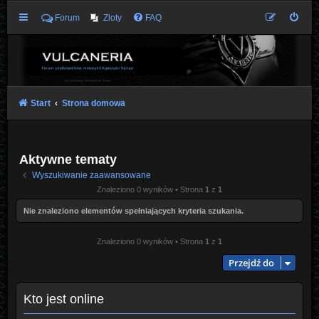
Forum
Zloty
FAQ
Start
Strona domowa
Aktywne tematy
Wyszukiwanie zaawansowane
Znaleziono 0 wyników • Strona
1
z
1
Nie znaleziono elementów spełniających kryteria szukania.
Znaleziono 0 wyników • Strona
1
z
1
Przejdź do
Kto jest online