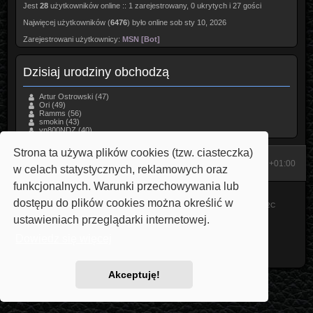
Jest
28
użytkowników online :: 1 zarejestrowany, 0 ukrytych i 27 gości
Najwięcej użytkowników (
6476
) było online sob sty 10, 2026
Zarejestrowani użytkownicy:
MSN [Bot]
Dzisiaj urodziny obchodzą
Artur Ostrowski
(47)
Ori
(49)
Ramms
(56)
smokin
(43)
vn800NDZ
(40)
Strona ta używa plików cookies (tzw. ciasteczka)
Start
Strona domowa
Strefa czasowa
UTC+01:00
w celach statystycznych, reklamowych oraz
funkcjonalnych. Warunki przechowywania lub
Technologię dostarcza
phpBB
® Forum Software © phpBB Limited
dostępu do plików cookies można określić w
Style: Carbon by Joyce&Luna
phpBB-Style-Design
Modified by Przemo
V22C
Polski pakiet językowy dostarcza
phpBB.pl
ustawieniach przeglądarki internetowej.
phpBB SiteMaker
Dowiedz się więcej
Zasady ochrony danych osobowych
|
Regulamin
Akceptuję!