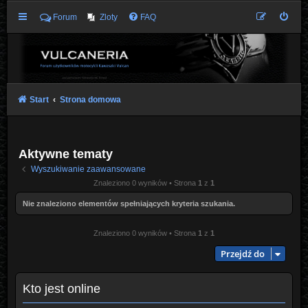
Forum
Zloty
FAQ
Start
Strona domowa
Aktywne tematy
Wyszukiwanie zaawansowane
Znaleziono 0 wyników • Strona
1
z
1
Nie znaleziono elementów spełniających kryteria szukania.
Znaleziono 0 wyników • Strona
1
z
1
Przejdź do
Kto jest online