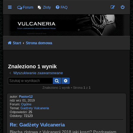
Forum
Zloty
FAQ
Start
Strona domowa
Znaleziono 1 wynik
Wyszukiwanie zaawansowane
Szukaj
Wyszukiwanie zaawansowane
Znaleziono 1 wynik • Strona
1
z
1
autor:
Pastor12
ndz wrz 01, 2019
Forum:
Ogólne
Temat:
Gadżety Vulcaneria
Odpowiedzi:
25
Odsłony:
72123
Re: Gadżety Vulcaneria
Blacha zlotowa z Vulcanerii 2018 jaki koszt? Pozdrawiam