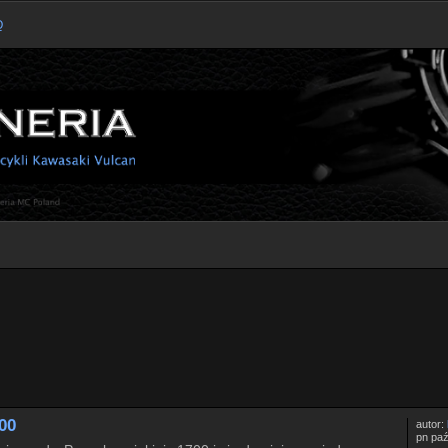
Q
kiwanie zaawansowane
00
autor:
pn paź