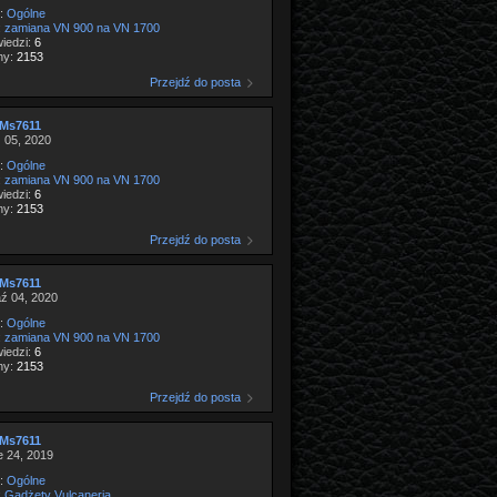
:
Ogólne
:
zamiana VN 900 na VN 1700
iedzi:
6
ny:
2153
Przejdź do posta
Ms7611
 05, 2020
:
Ogólne
:
zamiana VN 900 na VN 1700
iedzi:
6
ny:
2153
Przejdź do posta
Ms7611
ź 04, 2020
:
Ogólne
:
zamiana VN 900 na VN 1700
iedzi:
6
ny:
2153
Przejdź do posta
Ms7611
e 24, 2019
:
Ogólne
:
Gadżety Vulcaneria