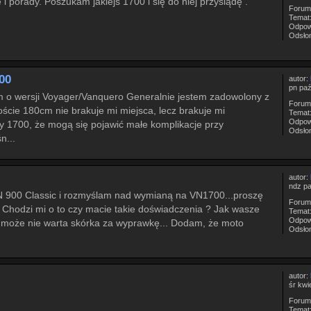
 i porady. Poszukam jakiejs 1700 i się do niej przysiądę .
Forum
Temat
Odpow
Odsło
00
autor:
pn paź
m o wersji Voyager/Vanquero Generalnie jestem zadowolony z
Forum
ście 180cm nie brakuje mi miejsca, lecz brakuje mi
Temat
Odpow
 1700, że mogą się pojawić małe komplikacje przy
Odsło
n...
autor:
ndz pa
VN 900 Classic i rozmyślam nad wymianą na VN1700...proszę
Forum
 Chodzi mi o to czy macie takie doświadczenia ? Jak wasze
Temat
Odpow
zy może nie warta skórka za wyprawkę... Dodam, że moto
Odsło
autor:
śr kwi
Forum
Temat