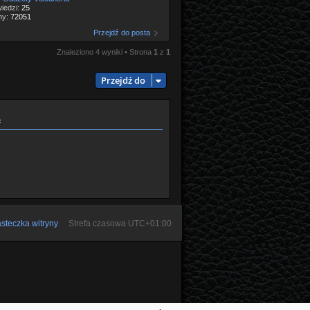
iedzi:
25
ny:
72051
Przejdź do posta
Znaleziono 4 wyniki • Strona
1
z
1
Przejdź do
ą
steczka witryny
Strefa czasowa
UTC+01:00