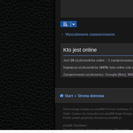
Wyszukiwanie zaawansowane
Kto jest online
Jest
19
użytkowników online :: 2 zarejestrowanyc
Najwięcej użytkowników (
6476
) było online sob 
Zarejestrowani użytkownicy:
Google [Bot]
,
MSN
Start
Strona domowa
Technologię dostarcza
phpBB
® Forum Software © 
Style: Carbon by Joyce&Luna
phpBB-Style-Design
Polski pakiet językowy dostarcza
phpBB.pl
phpBB SiteMaker
Zasady ochrony danych osobowych
|
Regulamin