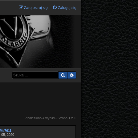
Zarejestruj się
Zaloguj się
Szukaj
Wyszukiwanie zaawansowane
Znaleziono 4 wyniki • Strona
1
z
1
Ms7611
 05, 2020