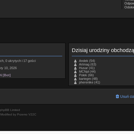
Odpow
Odsło
Dzisiaj urodziny obchodz
h, 0 ukrytych i 17 gości
Andek
(54)
Artmag
(63)
sty 10, 2026
Husar
(41)
MCNpl
(44)
 [Bot]
Polek
(66)
bartegm
(48)
pherenike
(41)
Usuń cia
phpBB Limited
Modified by Przemo
V22C