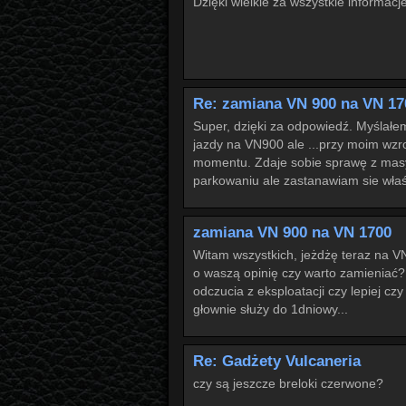
Dzięki wielkie za wszystkie informacje
Re: zamiana VN 900 na VN 17
Super, dzięki za odpowiedź. Myślałe
jazdy na VN900 ale ...przy moim wzro
momentu. Zdaje sobie sprawę z masy
parkowaniu ale zastanawiam sie właś
zamiana VN 900 na VN 1700
Witam wszystkich, jeżdżę teraz na 
o waszą opinię czy warto zamieniać?
odczucia z eksploatacji czy lepiej c
głownie służy do 1dniowy...
Re: Gadżety Vulcaneria
czy są jeszcze breloki czerwone?