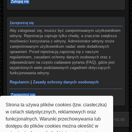
Zarejestruj się
Aby zalogować się, musisz być zarejestrowanym użytkownikiem
witryny. Rejestracja zajmuje tylko chwilę, a znacznie zwiększa
możliwości korzystania z witryny. Administrator witryny może
zarejestrowanym użytkownikom nadać wiele dodatkowych
uprawnień. Przed rejestracją zapoznaj się z naszym
regulaminem, zasadami ochrony danych osobowych oraz z
odpowiedziami na często zadawane pytania (FAQ), gdzie jest
wyjaśnionych wiele podstawowych zagadnień dotyczących
funkcjonowania witryny.
Regulamin
|
Zasady ochrony danych osobowych
Zarejestruj się
Strona ta używa plików cookies (tzw. ciasteczka)
w celach statystycznych, reklamowych oraz
funkcjonalnych. Warunki przechowywania lub
Start
Strona domowa
Strefa czasowa
UTC+01:00
dostępu do plików cookies można określić w