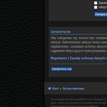
Zapami
Ukryj m
Zarejestruj się
Aby zalogować się, musisz być zarejest
witryny. Administrator witryny może za
regulaminem, zasadami ochrony danych 
zagadnień dotyczących funkcjonowania w
Regulamin
|
Zasady ochrony danych
Zarejestruj się
Start
Strona domowa
Technologię dostarcza
phpBB
® Forum Software © 
Style: Carbon by Joyce&Luna
phpBB-Style-Design
Polski pakiet językowy dostarcza
phpBB.pl