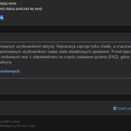
ętaj mnie
ój status podczas tej sesji
rowanym użytkownikiem witryny. Rejestracja zajmuje tylko chwilę, a znaczni
rejestrowanym użytkownikom nadać wiele dodatkowych uprawnień. Przed rejes
osobowych oraz z odpowiedziami na często zadawane pytania (FAQ), gdzie 
itryny.
 osobowych
Usuń cia
phpBB Limited
Modified by Przemo
V22C