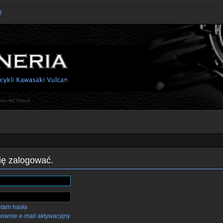
Q
się zalogować.
ętam hasła
nownie e-mail aktywacyjny