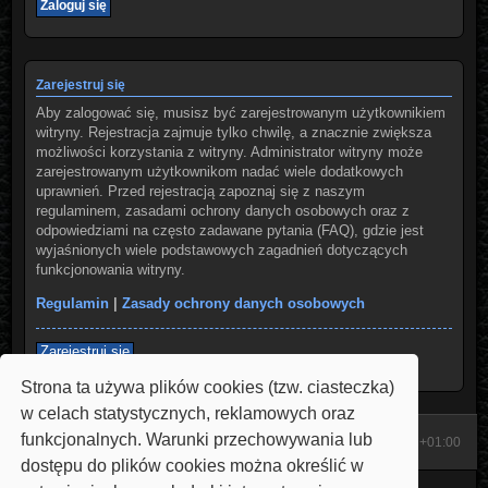
Zarejestruj się
Aby zalogować się, musisz być zarejestrowanym użytkownikiem
witryny. Rejestracja zajmuje tylko chwilę, a znacznie zwiększa
możliwości korzystania z witryny. Administrator witryny może
zarejestrowanym użytkownikom nadać wiele dodatkowych
uprawnień. Przed rejestracją zapoznaj się z naszym
regulaminem, zasadami ochrony danych osobowych oraz z
odpowiedziami na często zadawane pytania (FAQ), gdzie jest
wyjaśnionych wiele podstawowych zagadnień dotyczących
funkcjonowania witryny.
Regulamin
|
Zasady ochrony danych osobowych
Zarejestruj się
Strona ta używa plików cookies (tzw. ciasteczka)
w celach statystycznych, reklamowych oraz
funkcjonalnych. Warunki przechowywania lub
Start
Strona domowa
Strefa czasowa
UTC+01:00
dostępu do plików cookies można określić w