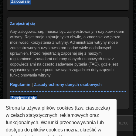
Zarejestruj się
Aby zalogować się, musisz być zarejestrowanym użytkownikiem
witryny. Rejestracja zajmuje tylko chwilę, a znacznie zwiększa
możliwości korzystania z witryny. Administrator witryny może
zarejestrowanym użytkownikom nadać wiele dodatkowych
uprawnień. Przed rejestracją zapoznaj się z naszym
regulaminem, zasadami ochrony danych osobowych oraz z
odpowiedziami na często zadawane pytania (FAQ), gdzie jest
wyjaśnionych wiele podstawowych zagadnień dotyczących
funkcjonowania witryny.
Regulamin
|
Zasady ochrony danych osobowych
Zarejestruj się
Strona ta używa plików cookies (tzw. ciasteczka)
w celach statystycznych, reklamowych oraz
funkcjonalnych. Warunki przechowywania lub
Start
Strona domowa
Strefa czasowa
UTC+01:00
dostępu do plików cookies można określić w