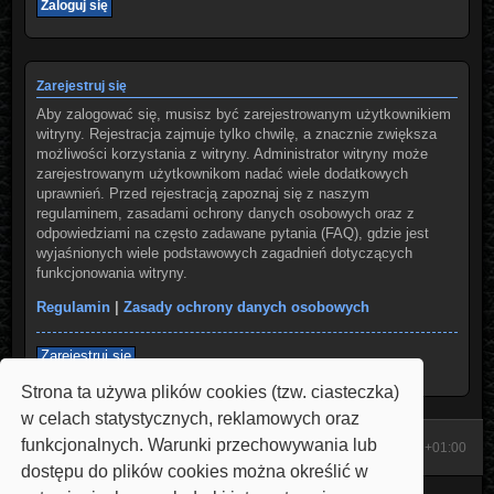
Zarejestruj się
Aby zalogować się, musisz być zarejestrowanym użytkownikiem
witryny. Rejestracja zajmuje tylko chwilę, a znacznie zwiększa
możliwości korzystania z witryny. Administrator witryny może
zarejestrowanym użytkownikom nadać wiele dodatkowych
uprawnień. Przed rejestracją zapoznaj się z naszym
regulaminem, zasadami ochrony danych osobowych oraz z
odpowiedziami na często zadawane pytania (FAQ), gdzie jest
wyjaśnionych wiele podstawowych zagadnień dotyczących
funkcjonowania witryny.
Regulamin
|
Zasady ochrony danych osobowych
Zarejestruj się
Strona ta używa plików cookies (tzw. ciasteczka)
w celach statystycznych, reklamowych oraz
funkcjonalnych. Warunki przechowywania lub
Start
Strona domowa
Strefa czasowa
UTC+01:00
dostępu do plików cookies można określić w