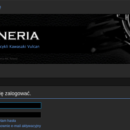
Q
się zalogować.
ętam hasła
nownie e-mail aktywacyjny