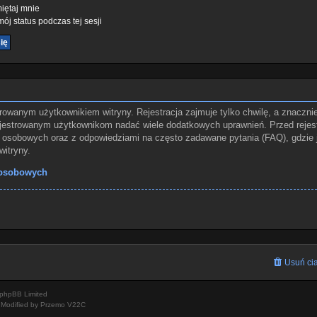
ętaj mnie
ój status podczas tej sesji
rowanym użytkownikiem witryny. Rejestracja zajmuje tylko chwilę, a znaczni
rejestrowanym użytkownikom nadać wiele dodatkowych uprawnień. Przed rejes
osobowych oraz z odpowiedziami na często zadawane pytania (FAQ), gdzie 
itryny.
 osobowych
Usuń cia
phpBB Limited
Modified by Przemo
V22C