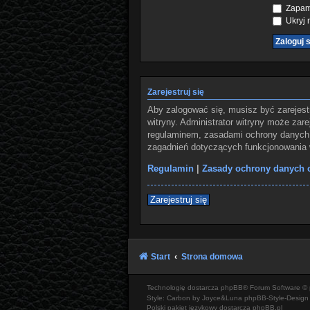
Zapami
Ukryj m
Zarejestruj się
Aby zalogować się, musisz być zarejest
witryny. Administrator witryny może za
regulaminem, zasadami ochrony danych 
zagadnień dotyczących funkcjonowania w
Regulamin
|
Zasady ochrony danych
Zarejestruj się
Start
Strona domowa
Technologię dostarcza
phpBB
® Forum Software © 
Style: Carbon by Joyce&Luna
phpBB-Style-Design
Polski pakiet językowy dostarcza
phpBB.pl