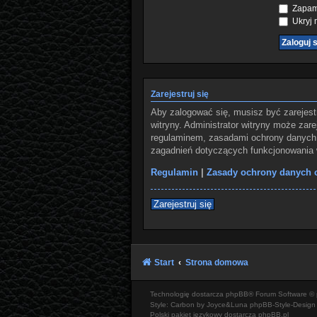
Zapami
Ukryj m
Zarejestruj się
Aby zalogować się, musisz być zarejest
witryny. Administrator witryny może za
regulaminem, zasadami ochrony danych 
zagadnień dotyczących funkcjonowania w
Regulamin
|
Zasady ochrony danych
Zarejestruj się
Start
Strona domowa
Technologię dostarcza
phpBB
® Forum Software © 
Style: Carbon by Joyce&Luna
phpBB-Style-Design
Polski pakiet językowy dostarcza
phpBB.pl