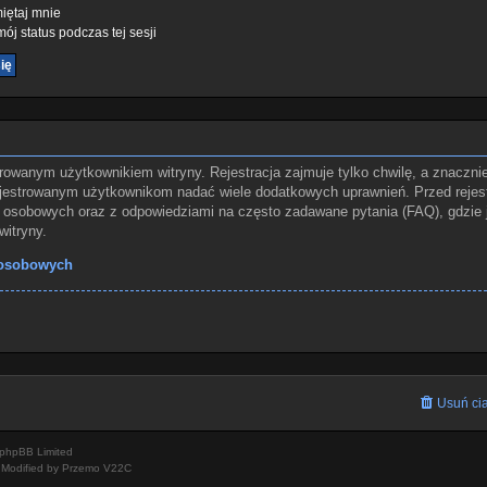
ętaj mnie
ój status podczas tej sesji
rowanym użytkownikiem witryny. Rejestracja zajmuje tylko chwilę, a znaczni
rejestrowanym użytkownikom nadać wiele dodatkowych uprawnień. Przed rejes
osobowych oraz z odpowiedziami na często zadawane pytania (FAQ), gdzie 
itryny.
 osobowych
Usuń cia
phpBB Limited
Modified by Przemo
V22C