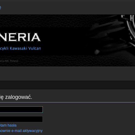
Q
się zalogować.
ętam hasła
nownie e-mail aktywacyjny