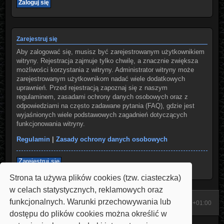
Zarejestruj się
Aby zalogować się, musisz być zarejestrowanym użytkownikiem
witryny. Rejestracja zajmuje tylko chwilę, a znacznie zwiększa
możliwości korzystania z witryny. Administrator witryny może
zarejestrowanym użytkownikom nadać wiele dodatkowych
uprawnień. Przed rejestracją zapoznaj się z naszym
regulaminem, zasadami ochrony danych osobowych oraz z
odpowiedziami na często zadawane pytania (FAQ), gdzie jest
wyjaśnionych wiele podstawowych zagadnień dotyczących
funkcjonowania witryny.
Regulamin
|
Zasady ochrony danych osobowych
Zarejestruj się
Strona ta używa plików cookies (tzw. ciasteczka)
w celach statystycznych, reklamowych oraz
funkcjonalnych. Warunki przechowywania lub
Start
Strona domowa
Strefa czasowa
UTC+01:00
dostępu do plików cookies można określić w