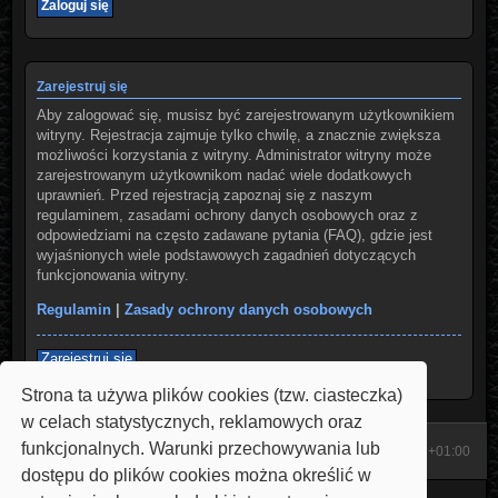
Zarejestruj się
Aby zalogować się, musisz być zarejestrowanym użytkownikiem
witryny. Rejestracja zajmuje tylko chwilę, a znacznie zwiększa
możliwości korzystania z witryny. Administrator witryny może
zarejestrowanym użytkownikom nadać wiele dodatkowych
uprawnień. Przed rejestracją zapoznaj się z naszym
regulaminem, zasadami ochrony danych osobowych oraz z
odpowiedziami na często zadawane pytania (FAQ), gdzie jest
wyjaśnionych wiele podstawowych zagadnień dotyczących
funkcjonowania witryny.
Regulamin
|
Zasady ochrony danych osobowych
Zarejestruj się
Strona ta używa plików cookies (tzw. ciasteczka)
w celach statystycznych, reklamowych oraz
funkcjonalnych. Warunki przechowywania lub
Start
Strona domowa
Strefa czasowa
UTC+01:00
dostępu do plików cookies można określić w