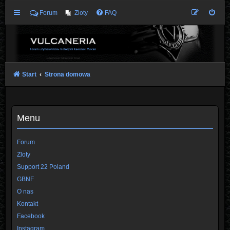
Forum
Zloty
FAQ
Start
Strona domowa
Menu
Forum
Zloty
Support 22 Poland
GBNF
O nas
Kontakt
Facebook
Instagram