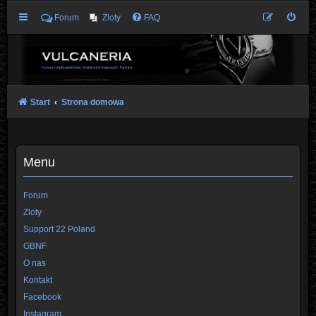
Forum
Zloty
FAQ
Start
Strona domowa
Menu
Forum
Zloty
Support 22 Poland
GBNF
O nas
Kontakt
Facebook
Instagram