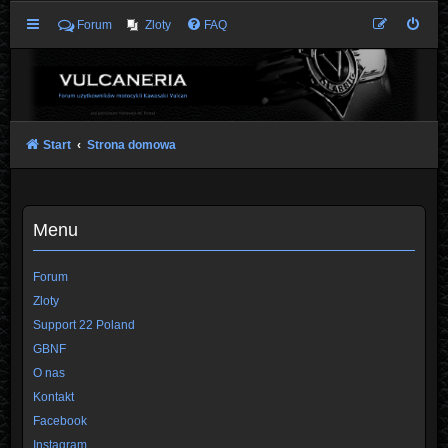
Forum
Zloty
FAQ
Start
Strona domowa
Menu
Forum
Zloty
Support 22 Poland
GBNF
O nas
Kontakt
Facebook
Instagram