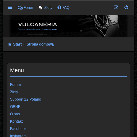
Forum
Zloty
FAQ
Start
Strona domowa
Menu
Forum
Zloty
Support 22 Poland
GBNF
O nas
Kontakt
Facebook
Instagram