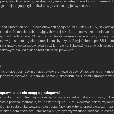
ości, takich jak własny awatar, wysyłanie prywatnych wiadomości i e-maili 
jestracja zajmuje tylko chwilę, więc zaleca się jej wykonanie.
 and Protection Act – prawa obowiązującego od 1998 roku w USA, nakładające
cje od osób małoletnich – mających mniej niż 13 lat – obowiązek posiadania
nych od osób poniżej 13 roku życia. Jeżeli nie masz pewności czy to dotyczy
rnetowej – skontaktuj się z prawnikiem, by uzyskać wyjaśnienie. phpBB Limited 
m przypadku opisanego w pytaniu „Z kim się kontaktować w sprawach naduży
ontaktowym dla wszelkiego rodzaju porad prawnych.
?
kcję rejestracji, aby nie rejestrowały się nowe osoby. Właściciel witryny móg
jesz zarejestrować. W sprawie pomocy, skontaktuj się z administratorem witr
oprawnie, ale nie mogę się zalogować!
ownika i hasło. Jeśli są poprawne, to wystąpiła jedna z dwóch przyczyn. P
ostała podana informacja, że masz mniej niż 13 lat. Wówczas należy wykonać
 może nie została aktywowana rejestracja. Niektóre witryny przed pierwszym
lub przez administratora. Informacja o tym była wyświetlona podczas rejestracj