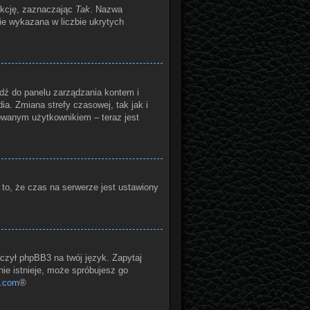
nkcję, zaznaczając
Tak
. Nazwa
zie wykazana w liczbie ukrytych
ejdź do panelu zarządzania kontem i
a. Zmiana strefy czasowej, tak jak i
owanym użytkownikiem – teraz jest
 to, że czas na serwerze jest ustawiony
aczył phpBB3 na twój język. Zapytaj
nie istnieje, może spróbujesz go
.com
®