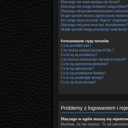
Dlaczego nie mam dostępu do forum?
Dlaczego nie mogę dodawać załączników
Dlaczego otrzymałem/otrzymałam ostrzeże
W jaki sposób można zgłosić posty modera
Do czego służy przycisk “Zapisz” znajdując
Dlaczego mój post musi być akceptowany?
W jaki sposób mogę przesunąć swój temat 
Formatowanie i typy tematów
Co to jest BBCode?
Czy można używać języka HTML?
Co to są są emotikony?
Czy można umieszczać obrazki w poście?
Co to są ogłoszenia globalne?
Co to są ogłoszenia?
Co to są przyklejone tematy?
Co to są zamknięte tematy?
Co to są ikony tematu?
Problemy z logowaniem i reje
Dlaczego w ogóle muszę się rejestro
Możliwe, że nie musisz. To od administra