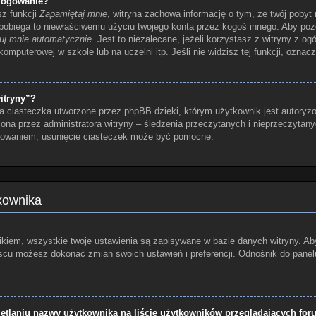
logowanie?
sz funkcji
Zapamiętaj mnie
, witryna zachowa informację o tym, że twój pobyt n
apobiega to niewłaściwemu użyciu twojego konta przez kogoś innego. Aby p
uj mnie automatycznie
. Jest to niezalecane, jeżeli korzystasz z witryny z o
 komputerowej w szkole lub na uczelni itp. Jeśli nie widzisz tej funkcji, oznacz
itryny”?
a ciasteczka utworzone przez phpBB dzięki, którym użytkownik jest autoryzo
czona przez administratora witryny – śledzenia przeczytanych i nieprzeczytan
gowaniem, usunięcie ciasteczek może być pomocne.
tkownika
kiem, wszystkie twoje ustawienia są zapisywane w bazie danych witryny. Aby
u możesz dokonać zmian swoich ustawień i preferencji. Odnośnik do panelu 
tlaniu nazwy użytkownika na liście użytkowników przeglądających fo