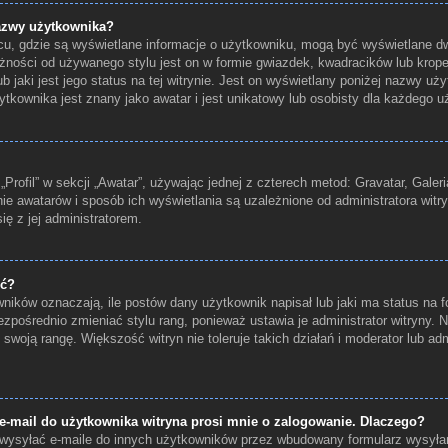
azwy użytkownika?
scu, gdzie są wyświetlane informacje o użytkowniku, mogą być wyświetlane dw
żności od używanego stylu jest on w formie gwiazdek, kwadracików lub krop
b jaki jest jego status na tej witrynie. Jest on wyświetlany poniżej nazwy u
kownika jest znany jako awatar i jest unikatowy lub osobisty dla każdego u
rofil” w sekcji „Awatar”, używając jednej z czterech metod: Gravatar, Galeri
ie awatarów i sposób ich wyświetlania są uzależnione od administratora witr
ię z jej administratorem.
ić?
ików oznaczają, ile postów dany użytkownik napisał lub jaki ma status na f
zpośrednio zmieniać stylu rang, ponieważ ustawia je administrator witryny. N
 swoją rangę. Większość witryn nie toleruje takich działań i moderator lub adm
-mail do użytkownika witryna prosi mnie o zalogowanie. Dlaczego?
ysyłać e-maile do innych użytkowników przez wbudowany formularz wysyłania 