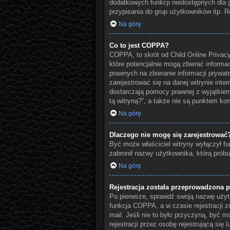
dodatkowych funkcji niedostępnych dla g
przypisania do grup użytkowników itp. Re
Na górę
Co to jest COPPA?
COPPA, to skrót od Child Online Privacy
które potencjalnie mogą zbierać informa
prawnych na zbieranie informacji prywat
zarejestrować się na danej witrynie inte
dostarczają pomocy prawnej z wyjątkie
tą witryną?”, a także nie są punktem k
Na górę
Dlaczego nie mogę się zarejestrować
Być może właściciel witryny wyłączył fun
zabronił nazwy użytkownika, którą próbu
Na górę
Rejestracja została przeprowadzona p
Po pierwsze, sprawdź swoją nazwę użytk
funkcja COPPA, a w czasie rejestracji z
mail. Jeśli nie to było przyczyną, być
rejestracji przez osobę rejestrującą się 