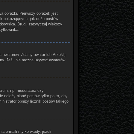
a obrazki. Pierwszy obrazek jest
ek pokazujących, jak dużo postów
żytkownika. Drugi, zazwyczaj większy
żytkownika.
a awatarów, Zdalny awatar lub Prześlij
yny. Jeśli nie można używać awatarów
orum, np. moderatora czy
ie należy pisać postów tylko po to, aby
inistrator obniży licznik postów takiego
e-maili i tylko wtedy, jeżeli