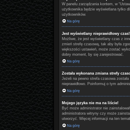
W panelu zarządzania kontem, w “Ustawi
użytkownika będzie wyświetlana tylko dl
użytkowników.
Na górę
Jest wyświetlany nieprawidłowy czas!
Możliwe, że jest wyświetlany czas z innej
zmień strefę czasową, tak aby była zgod
większości ustawień, może zostać wykon
dobry moment, by się zarejestrować.
Na górę
Została wykonana zmiana strefy czaso
Jeżeli na pewno strefa czasowa została 
nieprawidłowo. Poinformuj o tym administ
Na górę
Mojego języka nie ma na liście!
Być może administrator nie zainstalował
administratora witryny czy może zainstal
utworzyć. Więcej informacji na ten tema
Na górę