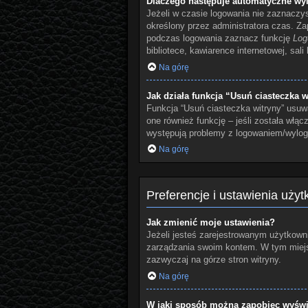
Dlaczego następuje automatyczne wy
Jeżeli w czasie logowania nie zaznaczy
określony przez administratora czas. Z
podczas logowania zaznacz funkcję
Log
bibliotece, kawiarence internetowej, sali
Na górę
Jak działa funkcja “Usuń ciasteczka w
Funkcja “Usuń ciasteczka witryny” usuw
one również funkcję – jeśli została włą
występują problemy z logowaniem/wylo
Na górę
Preferencje i ustawienia uży
Jak zmienić moje ustawienia?
Jeżeli jesteś zarejestrowanym użytkowni
zarządzania swoim kontem. W tym miejsc
zazwyczaj na górze stron witryny.
Na górę
W jaki sposób można zapobiec wyświe