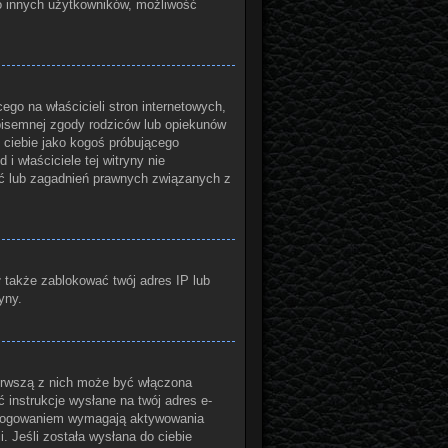
do innych użytkowników, możliwość
go na właścicieli stron internetowych,
 pisemnej zgody rodziców lub opiekunów
 ciebie jako kogoś próbującego
i właściciele tej witryny nie
ć lub zagadnień prawnych związanych z
ł także zablokować twój adres IP lub
yny.
ierwszą z nich może być włączona
 instrukcje wysłane na twój adres e-
 zalogowaniem wymagają aktywowania
i. Jeśli została wysłana do ciebie