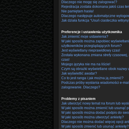
Dlaczego nie mogę się zalogować?
Rejestracja została dokonana jakiś czas te
Nie pamiętam hasła!
Dlaczego następuje automatyczne wylogo
Jak działa funkcja “Usuń ciasteczka witryny
Preferencje i ustawienia użytkownika
Jak zmienić moje ustawienia?
W jaki sposób można zapobiec wyświetlani
użytkowników przeglądających forum?
Jest wyświetlany nieprawidłowy czas!
Została wykonana zmiana strefy czasowej, 
czas!
Mojego języka nie ma na liście!
Czym są obrazki wyświetlane obok nazwy 
Jak wyświetlić awatar?
Co to jest ranga i jak można ją zmienić?
Podczas próby wysłania wiadomości e-mail 
zalogowanie. Dlaczego?
Problemy z pisaniem
Jak utworzyć nowy temat na forum lub wys
W jaki sposób można zmienić lub usunąć p
W jaki sposób można dodać podpis do swo
W jaki sposób można utworzyć ankietę?
Dlaczego nie można dodać więcej opcji an
W jaki sposób zmienić lub usunąć ankietę?