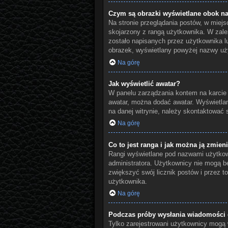
Czym są obrazki wyświetlane obok n
Na stronie przeglądania postów, w miej
skojarzony z rangą użytkownika. W zale
zostało napisanych przez użytkownika lu
obrazek, wyświetlany powyżej nazwy użyt
Na górę
Jak wyświetlić awatar?
W panelu zarządzania kontem na karcie „P
awatar, można dodać awatar. Wyświetlan
na danej witrynie, należy skontaktować s
Na górę
Co to jest ranga i jak można ją zmien
Rangi wyświetlane pod nazwami użytkown
administratora. Użytkownicy nie mogą be
zwiększyć swój licznik postów i przez to
użytkownika.
Na górę
Podczas próby wysłania wiadomości e
Tylko zarejestrowani użytkownicy mogą w