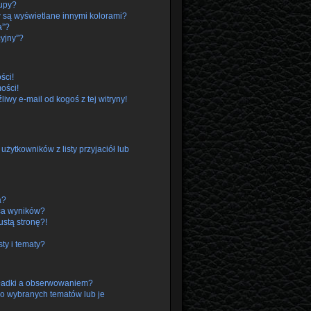
rupy?
 są wyświetlane innymi kolorami?
a”?
cyjny”?
ści!
ości!
wy e-mail od kogoś z tej witryny!
ytkowników z listy przyjaciół lub
a?
ca wyników?
stą stronę?!
ty i tematy?
kładki a obserwowaniem?
o wybranych tematów lub je