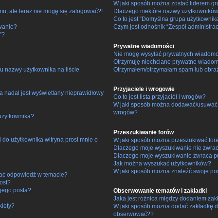
W jaki sposób można zostać liderem g
mu, ale teraz nie mogę się zalogować?!
Dlaczego niektóre nazwy użytkowników
Co to jest “Domyślna grupa użytkownik
wanie?
Czym jest odnośnik “Zespół administra
”?
Prywatne wiadomości
Nie mogę wysyłać prywatnych wiadomo
Otrzymuję niechciane prywatne wiadom
u nazwy użytkownika na liście
Otrzymałem/otrzymałam spam lub obraźli
Przyjaciele i wrogowie
a nadal jest wyświetlany nieprawidłowy
Co to jest lista przyjaciół i wrogów?
W jaki sposób można dodawać/usuwać uż
wrogów?
użytkownika?
Przeszukiwanie forów
do użytkownika witryna prosi mnie o
W jaki sposób można przeszukiwać for
Dlaczego moje wyszukiwanie nie zwra
Dlaczego moje wyszukiwanie zwraca pu
Jak można wyszukać użytkowników?
W jaki sposób można znaleźć swoje pos
łać odpowiedź w temacie?
ost?
jego posta?
Obserwowanie tematów i zakładki
Jaka jest różnica między dodaniem za
kiety?
W jaki sposób można dodać zakładkę d
obserwować??