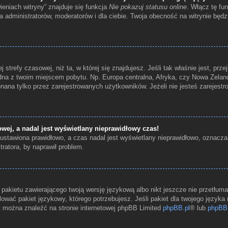
eniach witryny” znajduje się funkcja
Nie pokazuj statusu online
. Włącz tę fu
a administratorów, moderatorów i dla ciebie. Twoja obecność na witrynie będ
 strefy czasowej, niż ta, w której się znajdujesz. Jeśli tak właśnie jest, prz
na z twoim miejscem pobytu. Np. Europa centralna, Afryka, czy Nowa Zelandi
ana tylko przez zarejestrowanych użytkowników. Jeżeli nie jesteś zarejestr
wej, a nadal jest wyświetlany nieprawidłowy czas!
ustawiona prawidłowo, a czas nadal jest wyświetlany nieprawidłowo, oznacza
ratora, by naprawił problem.
 pakietu zawierającego twoją wersję językową albo nikt jeszcze nie przetłum
ować pakiet językowy, którego potrzebujesz. Jeśli pakiet dla twojego języka 
t można znaleźć na stronie internetowej phpBB Limited
phpBB.pl
® lub
phpBB