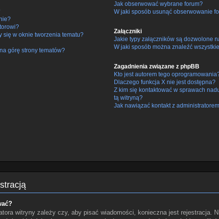
Jak obserwować wybrane forum?
?
W jaki sposób usunąć obserwowanie fo
nie?
torowi?
Załączniki
y się w oknie tworzenia tematu?
Jakie typy załączników są dozwolone na
W jaki sposób można znaleźć wszystkie
na górę strony tematów?
Zagadnienia związane z phpBB
Kto jest autorem tego oprogramowania
Dlaczego funkcja X nie jest dostępna?
Z kim się kontaktować w sprawach nad
tą witryną?
Jak nawiązać kontakt z administratorem
stracją
wać?
tora witryny zależy czy, aby pisać wiadomości, konieczna jest rejestracja. N