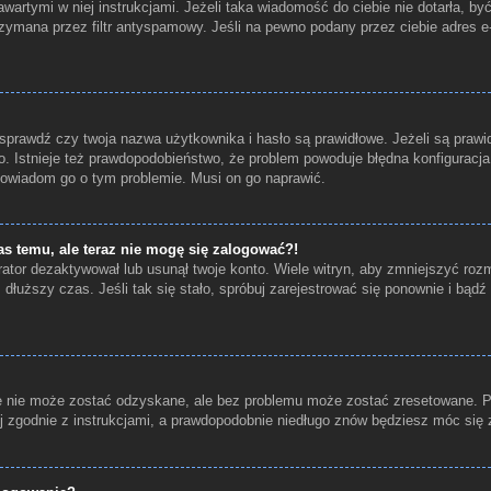
wartymi w niej instrukcjami. Jeżeli taka wiadomość do ciebie nie dotarła, b
zymana przez filtr antyspamowy. Jeśli na pewno podany przez ciebie adres e-
prawdź czy twoja nazwa użytkownika i hasło są prawidłowe. Jeżeli są prawid
o. Istnieje też prawdopodobieństwo, że problem powoduje błędna konfiguracja w
 powiadom go o tym problemie. Musi on go naprawić.
as temu, ale teraz nie mogę się zalogować?!
ator dezaktywował lub usunął twoje konto. Wiele witryn, aby zmniejszyć roz
ez dłuższy czas. Jeśli tak się stało, spróbuj zarejestrować się ponownie i b
 nie może zostać odzyskane, ale bez problemu może zostać zresetowane. Prze
j zgodnie z instrukcjami, a prawdopodobnie niedługo znów będziesz móc się