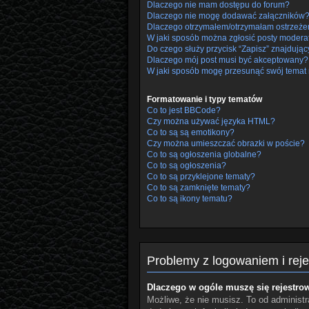
Dlaczego nie mam dostępu do forum?
Dlaczego nie mogę dodawać załączników
Dlaczego otrzymałem/otrzymałam ostrzeże
W jaki sposób można zgłosić posty modera
Do czego służy przycisk “Zapisz” znajdując
Dlaczego mój post musi być akceptowany?
W jaki sposób mogę przesunąć swój temat 
Formatowanie i typy tematów
Co to jest BBCode?
Czy można używać języka HTML?
Co to są są emotikony?
Czy można umieszczać obrazki w poście?
Co to są ogłoszenia globalne?
Co to są ogłoszenia?
Co to są przyklejone tematy?
Co to są zamknięte tematy?
Co to są ikony tematu?
Problemy z logowaniem i reje
Dlaczego w ogóle muszę się rejestro
Możliwe, że nie musisz. To od administra