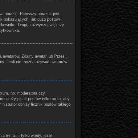
a obrazki. Pierwszy obrazek jest
ek pokazujących, jak dużo postów
żytkownika. Drugi, zazwyczaj większy
żytkownika.
a awatarów, Zdalny awatar lub Prześlij
yny. Jeśli nie można używać awatarów
orum, np. moderatora czy
ie należy pisać postów tylko po to, aby
inistrator obniży licznik postów takiego
e-maili i tylko wtedy, jeżeli