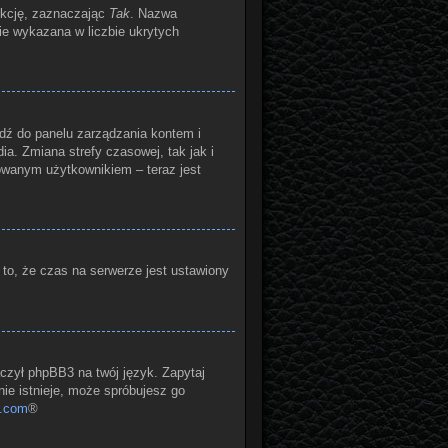
nkcję, zaznaczając
Tak
. Nazwa
zie wykazana w liczbie ukrytych
ejdź do panelu zarządzania kontem i
a. Zmiana strefy czasowej, tak jak i
owanym użytkownikiem – teraz jest
 to, że czas na serwerze jest ustawiony
aczył phpBB3 na twój język. Zapytaj
nie istnieje, może spróbujesz go
.com
®