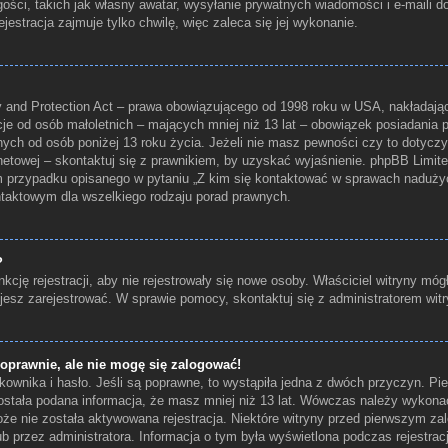
ości, takich jak własny awatar, wysyłanie prywatnych wiadomości i e-maili 
jestracja zajmuje tylko chwilę, więc zaleca się jej wykonanie.
 and Protection Act – prawa obowiązującego od 1998 roku w USA, nakładające
cje od osób małoletnich – mających mniej niż 13 lat – obowiązek posiadania
nych od osób poniżej 13 roku życia. Jeżeli nie masz pewności czy to dotyczy
rnetowej – skontaktuj się z prawnikiem, by uzyskać wyjaśnienie. phpBB Limited 
m przypadku opisanego w pytaniu „Z kim się kontaktować w sprawach naduży
ontaktowym dla wszelkiego rodzaju porad prawnych.
?
kcję rejestracji, aby nie rejestrowały się nowe osoby. Właściciel witryny móg
jesz zarejestrować. W sprawie pomocy, skontaktuj się z administratorem witr
oprawnie, ale nie mogę się zalogować!
ownika i hasło. Jeśli są poprawne, to wystąpiła jedna z dwóch przyczyn. P
ostała podana informacja, że masz mniej niż 13 lat. Wówczas należy wykonać
 może nie została aktywowana rejestracja. Niektóre witryny przed pierwszym
lub przez administratora. Informacja o tym była wyświetlona podczas rejestracj