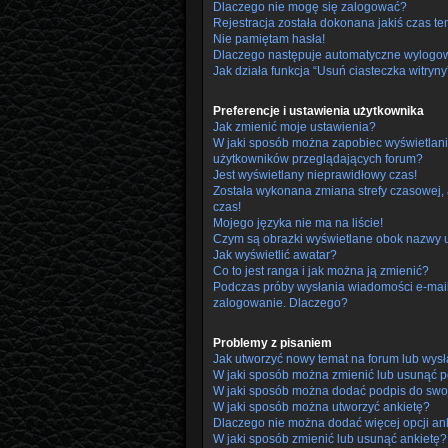
Dlaczego nie mogę się zalogować?
Rejestracja została dokonana jakiś czas te
Nie pamiętam hasła!
Dlaczego następuje automatyczne wylogo
Jak działa funkcja “Usuń ciasteczka witryny
Preferencje i ustawienia użytkownika
Jak zmienić moje ustawienia?
W jaki sposób można zapobiec wyświetlani
użytkowników przeglądających forum?
Jest wyświetlany nieprawidłowy czas!
Została wykonana zmiana strefy czasowej, 
czas!
Mojego języka nie ma na liście!
Czym są obrazki wyświetlane obok nazwy 
Jak wyświetlić awatar?
Co to jest ranga i jak można ją zmienić?
Podczas próby wysłania wiadomości e-mail 
zalogowanie. Dlaczego?
Problemy z pisaniem
Jak utworzyć nowy temat na forum lub wys
W jaki sposób można zmienić lub usunąć p
W jaki sposób można dodać podpis do swo
W jaki sposób można utworzyć ankietę?
Dlaczego nie można dodać więcej opcji an
W jaki sposób zmienić lub usunąć ankietę?