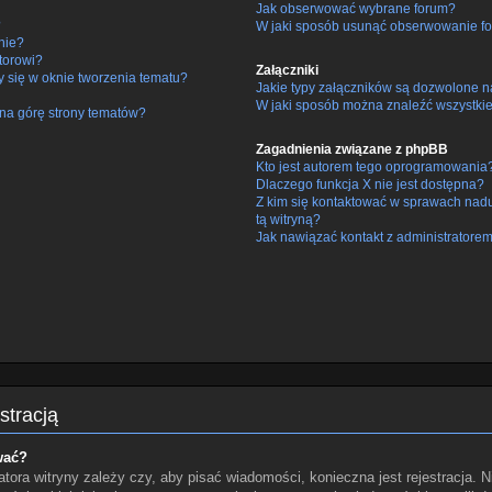
Jak obserwować wybrane forum?
?
W jaki sposób usunąć obserwowanie fo
nie?
torowi?
Załączniki
y się w oknie tworzenia tematu?
Jakie typy załączników są dozwolone na
W jaki sposób można znaleźć wszystkie
na górę strony tematów?
Zagadnienia związane z phpBB
Kto jest autorem tego oprogramowania
Dlaczego funkcja X nie jest dostępna?
Z kim się kontaktować w sprawach nad
tą witryną?
Jak nawiązać kontakt z administratorem
stracją
wać?
tora witryny zależy czy, aby pisać wiadomości, konieczna jest rejestracja. N