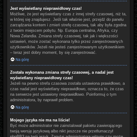
Jest wyświetlany nieprawidłowy czas!
Możliwe, że jest wyświetlany czas z innej strefy czasowej, niż ta,
w której się znajdujesz. Jeśli tak właśnie jest, przejdź do panelu
zarządzania kontem i zmień strefę czasową, tak aby była zgodna
z twoim miejscem pobytu. Np. Europa centralna, Afryka, czy
Nowa Zelandia. Zmiana strefy czasowej, tak jak i większości
ustawień, może zostać wykonana tylko przez zarejestrowanych
użytkowników. Jeżeli nie jesteś zarejestrowanym użytkownikiem
– teraz jest dobry moment, by się zarejestrować.
Na górę
Została wykonana zmiana strefy czasowej, a nadal jest
wyświetlany nieprawidłowy czas!
Jeżeli na pewno strefa czasowa została ustawiona prawidłowo, a
czas nadal jest wyświetlany nieprawidłowo, oznacza to, że czas
na serwerze jest ustawiony nieprawidłowo. Poinformuj o tym
administratora, by naprawił problem.
Na górę
Mojego języka nie ma na liście!
Być może administrator nie zainstalował pakietu zawierającego
twoją wersję językową albo nikt jeszcze nie przetłumaczył
phpBB3 na twój język. Zapytaj administratora witryny czy może