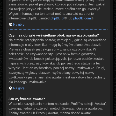
zainstalować pakiet językowy, którego potrzebujesz. Jeśli pakiet
dla twojego języka nie istnieje, może spróbujesz go utworzyć.
Więcej informacji na ten temat można znaleźć na stronie
internetowej phpBB Limited
phpBB.pl
® lub
phpBB.com
®
Na górę
Czym są obrazki wyświetlane obok nazwy użytkownika?
Na stronie przeglądania postów, w miejscu, gdzie są wyświetlane
informacje o użytkowniku, mogą być wyświetlane dwa obrazki.
Pierwszy obrazek jest skojarzony z rangą użytkownika. W
zależności od używanego stylu jest on w formie gwiazdek,
kwadracików lub kropek pokazujących, jak dużo postów zostało
napisanych przez użytkownika lub jaki jest jego status na tej
witrynie. Jest on wyświetlany poniżej nazwy użytkownika. Drugi,
zazwyczaj większy obrazek, wyświetlany powyżej nazwy
użytkownika jest znany jako awatar i jest unikatowy lub osobisty
dla każdego użytkownika.
Na górę
Jak wyświetlić awatar?
W panelu zarządzania kontem na karcie „Profil” w sekcji „Awatar”,
używając jednej z czterech metod: Gravatar, Galeria awatarów,
Zdalny awatar lub Prześlij awatar, można dodać awatar.