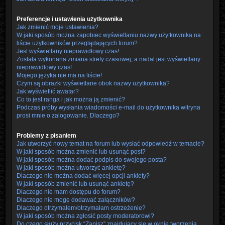
Preferencje i ustawienia użytkownika
Jak zmienić moje ustawienia?
W jaki sposób można zapobiec wyświetlaniu nazwy użytkownika na
liście użytkowników przeglądających forum?
Jest wyświetlany nieprawidłowy czas!
Została wykonana zmiana strefy czasowej, a nadal jest wyświetlany
nieprawidłowy czas!
Mojego języka nie ma na liście!
Czym są obrazki wyświetlane obok nazwy użytkownika?
Jak wyświetlić awatar?
Co to jest ranga i jak można ją zmienić?
Podczas próby wysłania wiadomości e-mail do użytkownika witryna
prosi mnie o zalogowanie. Dlaczego?
Problemy z pisaniem
Jak utworzyć nowy temat na forum lub wysłać odpowiedź w temacie?
W jaki sposób można zmienić lub usunąć post?
W jaki sposób można dodać podpis do swojego posta?
W jaki sposób można utworzyć ankietę?
Dlaczego nie można dodać więcej opcji ankiety?
W jaki sposób zmienić lub usunąć ankietę?
Dlaczego nie mam dostępu do forum?
Dlaczego nie mogę dodawać załączników?
Dlaczego otrzymałem/otrzymałam ostrzeżenie?
W jaki sposób można zgłosić posty moderatorowi?
Do czego służy przycisk “Zapisz” znajdujący się w oknie tworzenia