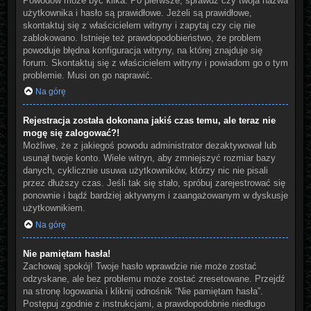
Powodów może być kilka. Po pierwsze, sprawdź czy twoja nazwa
użytkownika i hasło są prawidłowe. Jeżeli są prawidłowe,
skontaktuj się z właścicielem witryny i zapytaj czy cię nie
zablokowano. Istnieje też prawdopodobieństwo, że problem
powoduje błędna konfiguracja witryny, na której znajduje się
forum. Skontaktuj się z właścicielem witryny i powiadom go o tym
problemie. Musi on go naprawić.
Na górę
Rejestracja została dokonana jakiś czas temu, ale teraz nie
mogę się zalogować?!
Możliwe, że z jakiegoś powodu administrator dezaktywował lub
usunął twoje konto. Wiele witryn, aby zmniejszyć rozmiar bazy
danych, cyklicznie usuwa użytkowników, którzy nic nie pisali
przez dłuższy czas. Jeśli tak się stało, spróbuj zarejestrować się
ponownie i bądź bardziej aktywnym i zaangażowanym w dyskusje
użytkownikiem.
Na górę
Nie pamiętam hasła!
Zachowaj spokój! Twoje hasło wprawdzie nie może zostać
odzyskane, ale bez problemu może zostać zresetowane. Przejdź
na stronę logowania i kliknij odnośnik “Nie pamiętam hasła”.
Postępuj zgodnie z instrukcjami, a prawdopodobnie niedługo