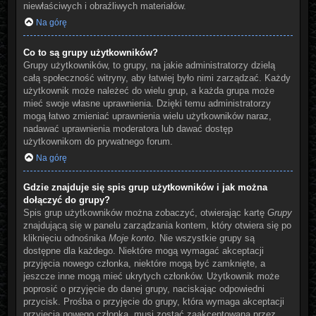
niewłaściwych i obraźliwych materiałów.
Na górę
Co to są grupy użytkowników?
Grupy użytkowników, to grupy, na jakie administratorzy dzielą
całą społeczność witryny, aby łatwiej było nimi zarządzać. Każdy
użytkownik może należeć do wielu grup, a każda grupa może
mieć swoje własne uprawnienia. Dzięki temu administratorzy
mogą łatwo zmieniać uprawnienia wielu użytkowników naraz,
nadawać uprawnienia moderatora lub dawać dostęp
użytkownikom do prywatnego forum.
Na górę
Gdzie znajduje się spis grup użytkowników i jak można
dołączyć do grupy?
Spis grup użytkowników można zobaczyć, otwierając kartę
Grupy
znajdującą się w panelu zarządzania kontem, który otwiera się po
kliknięciu odnośnika
Moje konto
. Nie wszystkie grupy są
dostępne dla każdego. Niektóre mogą wymagać akceptacji
przyjęcia nowego członka, niektóre mogą być zamknięte, a
jeszcze inne mogą mieć ukrytych członków. Użytkownik może
poprosić o przyjęcie do danej grupy, naciskając odpowiedni
przycisk. Prośba o przyjęcie do grupy, która wymaga akceptacji
przyjęcia nowego członka, musi zostać zaakceptowana przez