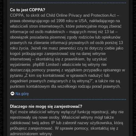
Co to jest COPPA?
COPPA, to skrót od Child Online Privacy and Protection Act –
prawa obowiązującego od 1998 roku w USA, nakładającego na
właścicieli stron internetowych, które potencjalnie mogą zbierać
informacje od osób małoletnich – mających mniej niż 13 lat –
obowiązek posiadania pisemnej zgody rodziców lub opiekunów
prawnych na zbieranie informacji prywatnych od osób poniżej 13
roku życia. Jeżeli nie masz pewności czy to dotyczy ciebie jako
kogoś próbującego zarejestrować się na danej witrynie
internetowej – skontaktuj się z prawnikiem, by uzyskać
wyjaśnienie. phpBB Limited i właściciele tej witryny nie
dostarczają pomocy prawnej z wyjątkiem przypadku opisanego w
pytaniu „Z kim się kontaktować w sprawach nadużyć lub
zagadnień prawnych związanych z tą witryną?”, a także nie są
punktem kontaktowym dla wszelkiego rodzaju porad prawnych.
Na górę
Dlaczego nie mogę się zarejestrować?
Być może właściciel witryny wyłączył funkcję rejestracji, aby nie
rejestrowały się nowe osoby. Właściciel witryny mógł także
zablokować twój adres IP lub zabronił nazwy użytkownika, którą
próbujesz zarejestrować. W sprawie pomocy, skontaktuj się z
administratorem witryny.