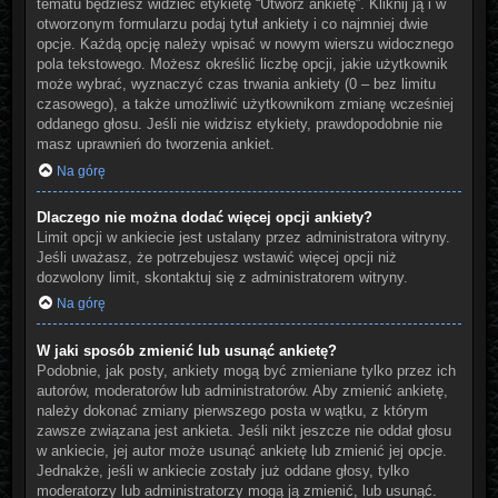
tematu będziesz widzieć etykietę “Utwórz ankietę”. Kliknij ją i w
otworzonym formularzu podaj tytuł ankiety i co najmniej dwie
opcje. Każdą opcję należy wpisać w nowym wierszu widocznego
pola tekstowego. Możesz określić liczbę opcji, jakie użytkownik
może wybrać, wyznaczyć czas trwania ankiety (0 – bez limitu
czasowego), a także umożliwić użytkownikom zmianę wcześniej
oddanego głosu. Jeśli nie widzisz etykiety, prawdopodobnie nie
masz uprawnień do tworzenia ankiet.
Na górę
Dlaczego nie można dodać więcej opcji ankiety?
Limit opcji w ankiecie jest ustalany przez administratora witryny.
Jeśli uważasz, że potrzebujesz wstawić więcej opcji niż
dozwolony limit, skontaktuj się z administratorem witryny.
Na górę
W jaki sposób zmienić lub usunąć ankietę?
Podobnie, jak posty, ankiety mogą być zmieniane tylko przez ich
autorów, moderatorów lub administratorów. Aby zmienić ankietę,
należy dokonać zmiany pierwszego posta w wątku, z którym
zawsze związana jest ankieta. Jeśli nikt jeszcze nie oddał głosu
w ankiecie, jej autor może usunąć ankietę lub zmienić jej opcje.
Jednakże, jeśli w ankiecie zostały już oddane głosy, tylko
moderatorzy lub administratorzy mogą ją zmienić, lub usunąć.