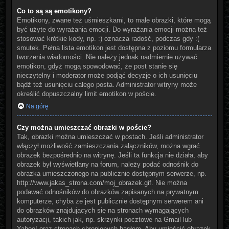
Co to są są emotikony?
Emotikony, zwane też uśmieszkami, to małe obrazki, które mogą
być użyte do wyrażania emocji. Do wyrażania emocji można też
stosować krótkie kody, np. :) oznacza radość, podczas gdy :(
smutek. Pełna lista emotikon jest dostępna z poziomu formularza
tworzenia wiadomości. Nie należy jednak nadmiernie używać
emotikon, gdyż mogą spowodować, że post stanie się
nieczytelny i moderator może podjąć decyzję o ich usunięciu
bądź też usunięciu całego posta. Administrator witryny może
określić dopuszczalny limit emotikon w poście.
Na górę
Czy można umieszczać obrazki w poście?
Tak, obrazki można umieszczać w postach. Jeśli administrator
włączył możliwość zamieszczania załączników, można wgrać
obrazek bezpośrednio na witrynę. Jeśli ta funkcja nie działa, aby
obrazek był wyświetlany na forum, należy podać odnośnik do
obrazka umieszczonego na publicznie dostępnym serwerze, np.
http://www.jakas_strona.com/moj_obrazek.gif. Nie można
podawać odnośników do obrazków zapisanych na prywatnym
komputerze, chyba że jest publicznie dostępnym serwerem ani
do obrazków znajdujących się na stronach wymagających
autoryzacji, takich jak, np. skrzynki pocztowe na Gmail lub
Yahoo! oraz stronach chronionych hasłem. Aby umieścić obrazek