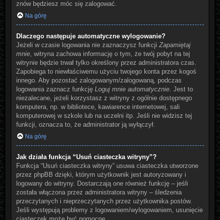
znów będziesz móc się zalogować.
Na górę
Dlaczego następuje automatyczne wylogowanie?
Jeżeli w czasie logowania nie zaznaczysz funkcji
Zapamiętaj
mnie
, witryna zachowa informację o tym, że twój pobyt na tej
witrynie będzie trwał tylko określony przez administratora czas.
Zapobiega to niewłaściwemu użyciu twojego konta przez kogoś
innego. Aby pozostać zalogowanym/zalogowaną, podczas
logowania zaznacz funkcję
Loguj mnie automatycznie
. Jest to
niezalecane, jeżeli korzystasz z witryny z ogólnie dostępnego
komputera, np. w bibliotece, kawiarence internetowej, sali
komputerowej w szkole lub na uczelni itp. Jeśli nie widzisz tej
funkcji, oznacza to, że administrator ją wyłączył.
Na górę
Jak działa funkcja “Usuń ciasteczka witryny”?
Funkcja “Usuń ciasteczka witryny” usuwa ciasteczka utworzone
przez phpBB dzięki, którym użytkownik jest autoryzowany i
logowany do witryny. Dostarczają one również funkcję – jeśli
została włączona przez administratora witryny – śledzenia
przeczytanych i nieprzeczytanych przez użytkownika postów.
Jeśli występują problemy z logowaniem/wylogowaniem, usunięcie
ciasteczek może być pomocne.