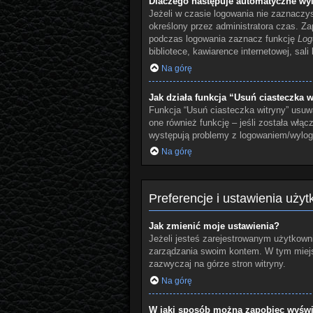
Dlaczego następuje automatyczne wy
Jeżeli w czasie logowania nie zaznaczy
określony przez administratora czas. Z
podczas logowania zaznacz funkcję
Log
bibliotece, kawiarence internetowej, sali
Na górę
Jak działa funkcja “Usuń ciasteczka w
Funkcja “Usuń ciasteczka witryny” usuw
one również funkcję – jeśli została włą
występują problemy z logowaniem/wylo
Na górę
Preferencje i ustawienia uży
Jak zmienić moje ustawienia?
Jeżeli jesteś zarejestrowanym użytkowni
zarządzania swoim kontem. W tym miejsc
zazwyczaj na górze stron witryny.
Na górę
W jaki sposób można zapobiec wyświe