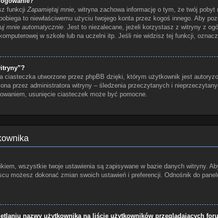
logowanie?
sz funkcji
Zapamiętaj mnie
, witryna zachowa informację o tym, że twój pobyt n
apobiega to niewłaściwemu użyciu twojego konta przez kogoś innego. Aby p
uj mnie automatycznie
. Jest to niezalecane, jeżeli korzystasz z witryny z o
 komputerowej w szkole lub na uczelni itp. Jeśli nie widzisz tej funkcji, oznacz
itryny”?
a ciasteczka utworzone przez phpBB dzięki, którym użytkownik jest autoryzo
czona przez administratora witryny – śledzenia przeczytanych i nieprzeczytan
gowaniem, usunięcie ciasteczek może być pomocne.
tkownika
kiem, wszystkie twoje ustawienia są zapisywane w bazie danych witryny. Aby
u możesz dokonać zmian swoich ustawień i preferencji. Odnośnik do panelu 
tlaniu nazwy użytkownika na liście użytkowników przeglądających fo