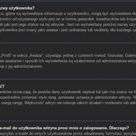
azwy użytkownika?
scu, gdzie są wyświetlane informacje o użytkowniku, mogą być wyświetlane dw
żności od używanego stylu jest on w formie gwiazdek, kwadracików lub krop
b jaki jest jego status na tej witrynie. Jest on wyświetlany poniżej nazwy u
kownika jest znany jako awatar i jest unikatowy lub osobisty dla każdego u
rofil” w sekcji „Awatar”, używając jednej z czterech metod: Gravatar, Galeri
ie awatarów i sposób ich wyświetlania są uzależnione od administratora witr
ię z jej administratorem.
ić?
ików oznaczają, ile postów dany użytkownik napisał lub jaki ma status na f
zpośrednio zmieniać stylu rang, ponieważ ustawia je administrator witryny. N
 swoją rangę. Większość witryn nie toleruje takich działań i moderator lub adm
-mail do użytkownika witryna prosi mnie o zalogowanie. Dlaczego?
ysyłać e-maile do innych użytkowników przez wbudowany formularz wysyłania 