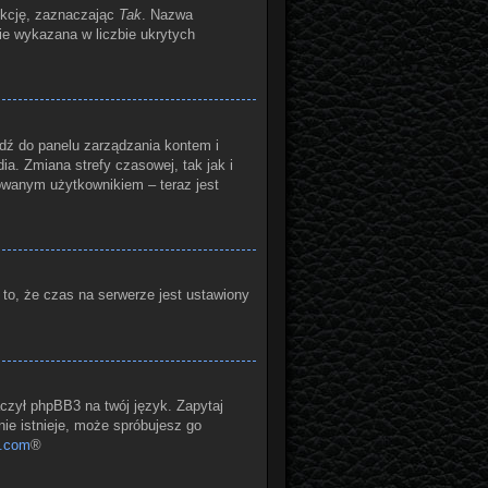
nkcję, zaznaczając
Tak
. Nazwa
zie wykazana w liczbie ukrytych
ejdź do panelu zarządzania kontem i
a. Zmiana strefy czasowej, tak jak i
owanym użytkownikiem – teraz jest
 to, że czas na serwerze jest ustawiony
aczył phpBB3 na twój język. Zapytaj
nie istnieje, może spróbujesz go
.com
®