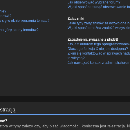
Jak obserwować wybrane forum?
?
W jaki sposób usunąć obserwowanie fo
nie?
torowi?
Załączniki
y się w oknie tworzenia tematu?
Jakie typy załączników są dozwolone na
W jaki sposób można znaleźć wszystkie
na górę strony tematów?
Zagadnienia związane z phpBB
Kto jest autorem tego oprogramowania
Dlaczego funkcja X nie jest dostępna?
Z kim się kontaktować w sprawach nad
tą witryną?
Jak nawiązać kontakt z administratorem
stracją
wać?
tora witryny zależy czy, aby pisać wiadomości, konieczna jest rejestracja. N