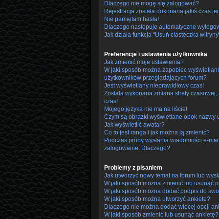
Dlaczego nie mogę się zalogować?
Rejestracja została dokonana jakiś czas te
Nie pamiętam hasła!
Dlaczego następuje automatyczne wylogo
Jak działa funkcja “Usuń ciasteczka witryny
Preferencje i ustawienia użytkownika
Jak zmienić moje ustawienia?
W jaki sposób można zapobiec wyświetlani
użytkowników przeglądających forum?
Jest wyświetlany nieprawidłowy czas!
Została wykonana zmiana strefy czasowej, 
czas!
Mojego języka nie ma na liście!
Czym są obrazki wyświetlane obok nazwy 
Jak wyświetlić awatar?
Co to jest ranga i jak można ją zmienić?
Podczas próby wysłania wiadomości e-mail 
zalogowanie. Dlaczego?
Problemy z pisaniem
Jak utworzyć nowy temat na forum lub wys
W jaki sposób można zmienić lub usunąć p
W jaki sposób można dodać podpis do swo
W jaki sposób można utworzyć ankietę?
Dlaczego nie można dodać więcej opcji an
W jaki sposób zmienić lub usunąć ankietę?