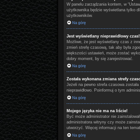
W panelu zarządzania kontem, w “Ustawi
użytkownika będzie wyświetlana tylko dl
użytkowników.
Na górę
Jest wyświetlany nieprawidłowy czas!
Możliwe, że jest wyświetlany czas z innej
zmień strefę czasową, tak aby była zgod
większości ustawień, może zostać wykon
dobry moment, by się zarejestrować.
Na górę
Została wykonana zmiana strefy czaso
Jeżeli na pewno strefa czasowa została 
nieprawidłowo. Poinformuj o tym administ
Na górę
Mojego języka nie ma na liście!
Być może administrator nie zainstalował
administratora witryny czy może zainstal
utworzyć. Więcej informacji na ten tema
Na górę