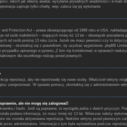
ości, takich jak własny awatar, wysyłanie prywatnych wiadomości i e-maili 
jestracja zajmuje tylko chwilę, więc zaleca się jej wykonanie.
 and Protection Act – prawa obowiązującego od 1998 roku w USA, nakładające
cje od osób małoletnich – mających mniej niż 13 lat – obowiązek posiadania
nych od osób poniżej 13 roku życia. Jeżeli nie masz pewności czy to dotyczy
rnetowej – skontaktuj się z prawnikiem, by uzyskać wyjaśnienie. phpBB Limited 
m przypadku opisanego w pytaniu „Z kim się kontaktować w sprawach naduży
ontaktowym dla wszelkiego rodzaju porad prawnych.
?
kcję rejestracji, aby nie rejestrowały się nowe osoby. Właściciel witryny móg
jesz zarejestrować. W sprawie pomocy, skontaktuj się z administratorem witr
oprawnie, ale nie mogę się zalogować!
ownika i hasło. Jeśli są poprawne, to wystąpiła jedna z dwóch przyczyn. P
ostała podana informacja, że masz mniej niż 13 lat. Wówczas należy wykonać
 może nie została aktywowana rejestracja. Niektóre witryny przed pierwszym
lub przez administratora. Informacja o tym była wyświetlona podczas rejestracj