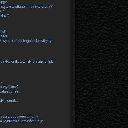
rupy?
 są wyświetlane innymi kolorami?
a”?
cyjny”?
ści!
ości!
wy e-mail od kogoś z tej witryny!
ytkowników z listy przyjaciół lub
a?
ca wyników?
stą stronę?!
ty i tematy?
kładki a obserwowaniem?
o wybranych tematów lub je