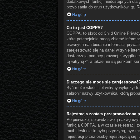
dodatkowych funkcji niedostępnych dla g
przypisania do grup użytkowników itp. Re
Na górę
Co to jest COPPA?
COPPA, to skrót od Child Online Privacy
które potencjalnie mogą zbierać informa
prawnych na zbieranie informacji prywat
zarejestrować się na danej witrynie inte
dostarczają pomocy prawnej z wyjątkie
tą witryną?”, a także nie są punktem k
Na górę
Dlaczego nie mogę się zarejestrować
Być może właściciel witryny wyłączył fun
zabronił nazwy użytkownika, którą próbu
Na górę
Rejestracja została przeprowadzona p
Po pierwsze, sprawdź swoją nazwę użytk
funkcja COPPA, a w czasie rejestracji z
mail. Jeśli nie to było przyczyną, być
rejestracji przez osobę rejestrującą się 