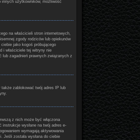
do innych użytkowników, możliwość
go na właścicieli stron internetowych,
 pisemnej zgody rodziców lub opiekunów
 ciebie jako kogoś próbującego
i właściciele tej witryny nie
ć lub zagadnień prawnych związanych z
ł także zablokować twój adres IP lub
yny.
ierwszą z nich może być włączona
 instrukcje wysłane na twój adres e-
 zalogowaniem wymagają aktywowania
i. Jeśli została wysłana do ciebie