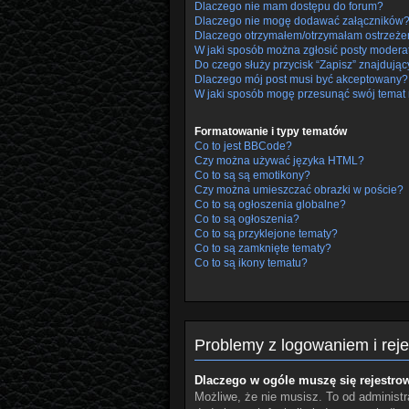
Dlaczego nie mam dostępu do forum?
Dlaczego nie mogę dodawać załączników
Dlaczego otrzymałem/otrzymałam ostrzeże
W jaki sposób można zgłosić posty modera
Do czego służy przycisk “Zapisz” znajdując
Dlaczego mój post musi być akceptowany?
W jaki sposób mogę przesunąć swój temat 
Formatowanie i typy tematów
Co to jest BBCode?
Czy można używać języka HTML?
Co to są są emotikony?
Czy można umieszczać obrazki w poście?
Co to są ogłoszenia globalne?
Co to są ogłoszenia?
Co to są przyklejone tematy?
Co to są zamknięte tematy?
Co to są ikony tematu?
Problemy z logowaniem i reje
Dlaczego w ogóle muszę się rejestro
Możliwe, że nie musisz. To od administra