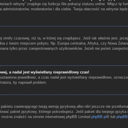
eniach witryny” znajduje się funkcja
Nie pokazuj statusu online
. Włącz tę fu
a administratorów, moderatorów i dla ciebie. Twoja obecność na witrynie będ
 strefy czasowej, niż ta, w której się znajdujesz. Jeśli tak właśnie jest, prz
na z twoim miejscem pobytu. Np. Europa centralna, Afryka, czy Nowa Zelandi
ana tylko przez zarejestrowanych użytkowników. Jeżeli nie jesteś zarejestr
wej, a nadal jest wyświetlany nieprawidłowy czas!
ustawiona prawidłowo, a czas nadal jest wyświetlany nieprawidłowo, oznacza
ratora, by naprawił problem.
 pakietu zawierającego twoją wersję językową albo nikt jeszcze nie przetłum
ować pakiet językowy, którego potrzebujesz. Jeśli pakiet dla twojego języka 
t można znaleźć na stronie internetowej phpBB Limited
phpBB.pl
® lub
phpBB