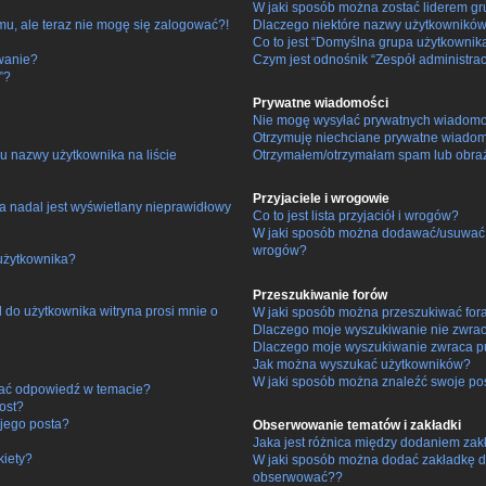
W jaki sposób można zostać liderem g
mu, ale teraz nie mogę się zalogować?!
Dlaczego niektóre nazwy użytkowników
Co to jest “Domyślna grupa użytkownik
wanie?
Czym jest odnośnik “Zespół administra
”?
Prywatne wiadomości
Nie mogę wysyłać prywatnych wiadomo
Otrzymuję niechciane prywatne wiadom
u nazwy użytkownika na liście
Otrzymałem/otrzymałam spam lub obraźli
Przyjaciele i wrogowie
a nadal jest wyświetlany nieprawidłowy
Co to jest lista przyjaciół i wrogów?
W jaki sposób można dodawać/usuwać uż
wrogów?
użytkownika?
Przeszukiwanie forów
do użytkownika witryna prosi mnie o
W jaki sposób można przeszukiwać for
Dlaczego moje wyszukiwanie nie zwra
Dlaczego moje wyszukiwanie zwraca pu
Jak można wyszukać użytkowników?
W jaki sposób można znaleźć swoje pos
łać odpowiedź w temacie?
ost?
jego posta?
Obserwowanie tematów i zakładki
Jaka jest różnica między dodaniem za
kiety?
W jaki sposób można dodać zakładkę d
obserwować??