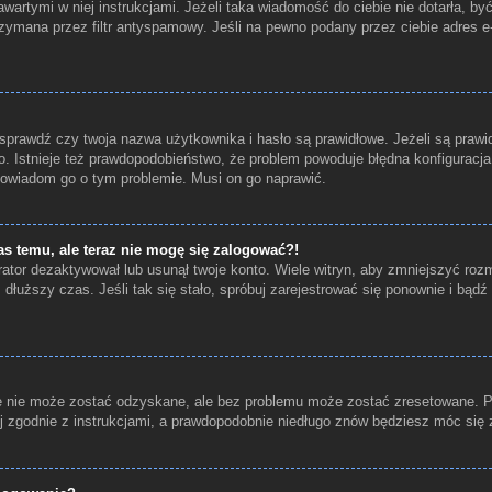
wartymi w niej instrukcjami. Jeżeli taka wiadomość do ciebie nie dotarła, b
zymana przez filtr antyspamowy. Jeśli na pewno podany przez ciebie adres e-
prawdź czy twoja nazwa użytkownika i hasło są prawidłowe. Jeżeli są prawid
o. Istnieje też prawdopodobieństwo, że problem powoduje błędna konfiguracja w
 powiadom go o tym problemie. Musi on go naprawić.
as temu, ale teraz nie mogę się zalogować?!
ator dezaktywował lub usunął twoje konto. Wiele witryn, aby zmniejszyć roz
ez dłuższy czas. Jeśli tak się stało, spróbuj zarejestrować się ponownie i b
 nie może zostać odzyskane, ale bez problemu może zostać zresetowane. Prze
j zgodnie z instrukcjami, a prawdopodobnie niedługo znów będziesz móc się