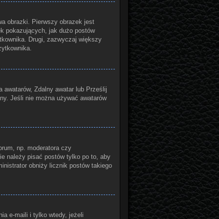
a obrazki. Pierwszy obrazek jest
ek pokazujących, jak dużo postów
żytkownika. Drugi, zazwyczaj większy
żytkownika.
a awatarów, Zdalny awatar lub Prześlij
yny. Jeśli nie można używać awatarów
orum, np. moderatora czy
ie należy pisać postów tylko po to, aby
inistrator obniży licznik postów takiego
e-maili i tylko wtedy, jeżeli