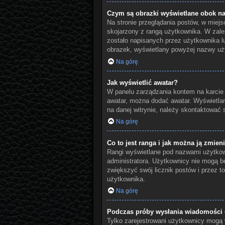
Czym są obrazki wyświetlane obok n
Na stronie przeglądania postów, w miej
skojarzony z rangą użytkownika. W zale
zostało napisanych przez użytkownika lu
obrazek, wyświetlany powyżej nazwy użyt
Na górę
Jak wyświetlić awatar?
W panelu zarządzania kontem na karcie „P
awatar, można dodać awatar. Wyświetlan
na danej witrynie, należy skontaktować s
Na górę
Co to jest ranga i jak można ją zmien
Rangi wyświetlane pod nazwami użytkown
administratora. Użytkownicy nie mogą be
zwiększyć swój licznik postów i przez to
użytkownika.
Na górę
Podczas próby wysłania wiadomości e
Tylko zarejestrowani użytkownicy mogą w