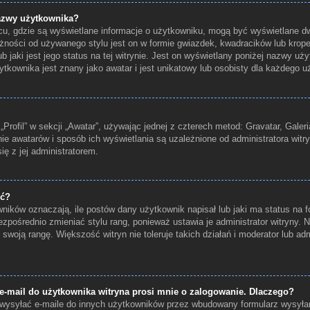
azwy użytkownika?
scu, gdzie są wyświetlane informacje o użytkowniku, mogą być wyświetlane dw
żności od używanego stylu jest on w formie gwiazdek, kwadracików lub krop
b jaki jest jego status na tej witrynie. Jest on wyświetlany poniżej nazwy u
kownika jest znany jako awatar i jest unikatowy lub osobisty dla każdego u
rofil” w sekcji „Awatar”, używając jednej z czterech metod: Gravatar, Galeri
ie awatarów i sposób ich wyświetlania są uzależnione od administratora witr
ię z jej administratorem.
ić?
ików oznaczają, ile postów dany użytkownik napisał lub jaki ma status na f
zpośrednio zmieniać stylu rang, ponieważ ustawia je administrator witryny. N
 swoją rangę. Większość witryn nie toleruje takich działań i moderator lub adm
-mail do użytkownika witryna prosi mnie o zalogowanie. Dlaczego?
ysyłać e-maile do innych użytkowników przez wbudowany formularz wysyłania 