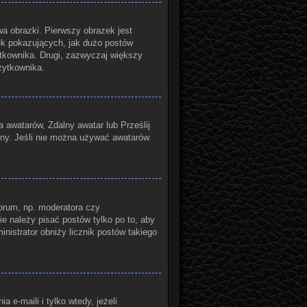
a obrazki. Pierwszy obrazek jest
ek pokazujących, jak dużo postów
żytkownika. Drugi, zazwyczaj większy
żytkownika.
a awatarów, Zdalny awatar lub Prześlij
yny. Jeśli nie można używać awatarów
orum, np. moderatora czy
ie należy pisać postów tylko po to, aby
inistrator obniży licznik postów takiego
e-maili i tylko wtedy, jeżeli