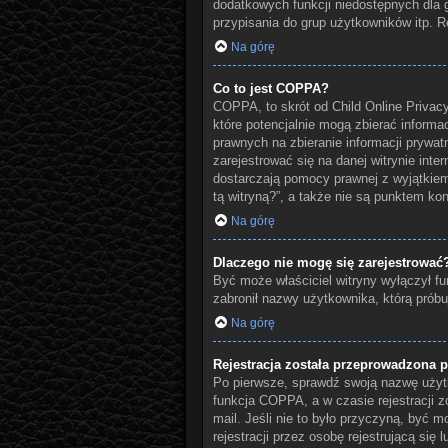
dodatkowych funkcji niedostępnych dla g
przypisania do grup użytkowników itp. Re
Na górę
Co to jest COPPA?
COPPA, to skrót od Child Online Privacy
które potencjalnie mogą zbierać informa
prawnych na zbieranie informacji prywat
zarejestrować się na danej witrynie inte
dostarczają pomocy prawnej z wyjątkie
tą witryną?”, a także nie są punktem k
Na górę
Dlaczego nie mogę się zarejestrować
Być może właściciel witryny wyłączył fun
zabronił nazwy użytkownika, którą próbu
Na górę
Rejestracja została przeprowadzona p
Po pierwsze, sprawdź swoją nazwę użytk
funkcja COPPA, a w czasie rejestracji z
mail. Jeśli nie to było przyczyną, być
rejestracji przez osobę rejestrującą się 