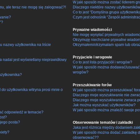
W jaki sposób można zostać liderem g
mu, ale teraz nie mogę się zalogować?!
Dlaczego niektóre nazwy użytkowników
Co to jest “Domyślna grupa użytkownik
wanie?
Czym jest odnośnik “Zespół administra
”?
Prywatne wiadomości
Nie mogę wysyłać prywatnych wiadomo
Otrzymuję niechciane prywatne wiadom
u nazwy użytkownika na liście
Otrzymałem/otrzymałam spam lub obraźli
Przyjaciele i wrogowie
a nadal jest wyświetlany nieprawidłowy
Co to jest lista przyjaciół i wrogów?
W jaki sposób można dodawać/usuwać uż
wrogów?
użytkownika?
Przeszukiwanie forów
do użytkownika witryna prosi mnie o
W jaki sposób można przeszukiwać for
Dlaczego moje wyszukiwanie nie zwra
Dlaczego moje wyszukiwanie zwraca pu
Jak można wyszukać użytkowników?
W jaki sposób można znaleźć swoje pos
łać odpowiedź w temacie?
ost?
jego posta?
Obserwowanie tematów i zakładki
Jaka jest różnica między dodaniem za
kiety?
W jaki sposób można dodać zakładkę d
obserwować??