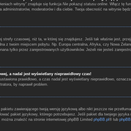
eniach witryny” znajduje się funkcja
Nie pokazuj statusu online
. Włącz tę fu
a administratorów, moderatorów i dla ciebie. Twoja obecność na witrynie będ
 strefy czasowej, niż ta, w której się znajdujesz. Jeśli tak właśnie jest, prz
na z twoim miejscem pobytu. Np. Europa centralna, Afryka, czy Nowa Zelandi
ana tylko przez zarejestrowanych użytkowników. Jeżeli nie jesteś zarejestr
wej, a nadal jest wyświetlany nieprawidłowy czas!
ustawiona prawidłowo, a czas nadal jest wyświetlany nieprawidłowo, oznacza
ratora, by naprawił problem.
 pakietu zawierającego twoją wersję językową albo nikt jeszcze nie przetłum
ować pakiet językowy, którego potrzebujesz. Jeśli pakiet dla twojego języka 
t można znaleźć na stronie internetowej phpBB Limited
phpBB.pl
® lub
phpBB