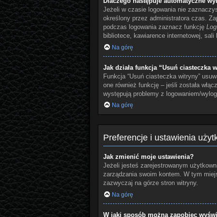
Dlaczego następuje automatyczne wy
Jeżeli w czasie logowania nie zaznaczy
określony przez administratora czas. Z
podczas logowania zaznacz funkcję
Log
bibliotece, kawiarence internetowej, sali
Na górę
Jak działa funkcja “Usuń ciasteczka w
Funkcja “Usuń ciasteczka witryny” usuw
one również funkcję – jeśli została włą
występują problemy z logowaniem/wylo
Na górę
Preferencje i ustawienia uży
Jak zmienić moje ustawienia?
Jeżeli jesteś zarejestrowanym użytkowni
zarządzania swoim kontem. W tym miejsc
zazwyczaj na górze stron witryny.
Na górę
W jaki sposób można zapobiec wyświe