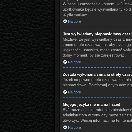
W panelu zarządzania kontem, w “Ustawi
użytkownika będzie wyświetlana tylko dl
użytkowników.
Na górę
Jest wyświetlany nieprawidłowy czas!
Możliwe, że jest wyświetlany czas z innej
zmień strefę czasową, tak aby była zgod
większości ustawień, może zostać wykon
dobry moment, by się zarejestrować.
Na górę
Została wykonana zmiana strefy czaso
Jeżeli na pewno strefa czasowa została 
nieprawidłowo. Poinformuj o tym administ
Na górę
Mojego języka nie ma na liście!
Być może administrator nie zainstalował
administratora witryny czy może zainstal
utworzyć. Więcej informacji na ten tema
Na górę