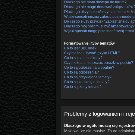
Dlaczego nie mam dostępu do forum?
Dlaczego nie mogę dodawać załączników
Dlaczego otrzymałem/otrzymałam ostrzeże
W jaki sposób można zgłosić posty modera
Do czego służy przycisk “Zapisz” znajdując
Dlaczego mój post musi być akceptowany?
W jaki sposób mogę przesunąć swój temat 
Formatowanie i typy tematów
Co to jest BBCode?
Czy można używać języka HTML?
Co to są są emotikony?
Czy można umieszczać obrazki w poście?
Co to są ogłoszenia globalne?
Co to są ogłoszenia?
Co to są przyklejone tematy?
Co to są zamknięte tematy?
Co to są ikony tematu?
Problemy z logowaniem i reje
Dlaczego w ogóle muszę się rejestro
Możliwe, że nie musisz. To od administra