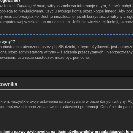
logowanie?
sz funkcji
Zapamiętaj mnie
, witryna zachowa informację o tym, że twój pobyt n
apobiega to niewłaściwemu użyciu twojego konta przez kogoś innego. Aby p
uj mnie automatycznie
. Jest to niezalecane, jeżeli korzystasz z witryny z o
 komputerowej w szkole lub na uczelni itp. Jeśli nie widzisz tej funkcji, oznacz
itryny”?
a ciasteczka utworzone przez phpBB dzięki, którym użytkownik jest autoryzo
czona przez administratora witryny – śledzenia przeczytanych i nieprzeczytan
gowaniem, usunięcie ciasteczek może być pomocne.
tkownika
kiem, wszystkie twoje ustawienia są zapisywane w bazie danych witryny. Aby
u możesz dokonać zmian swoich ustawień i preferencji. Odnośnik do panelu 
tlaniu nazwy użytkownika na liście użytkowników przeglądających fo