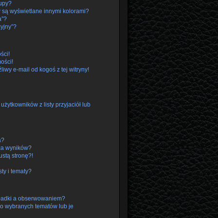
rupy?
 są wyświetlane innymi kolorami?
a”?
cyjny”?
ści!
ości!
wy e-mail od kogoś z tej witryny!
ytkowników z listy przyjaciół lub
a?
ca wyników?
stą stronę?!
ty i tematy?
kładki a obserwowaniem?
o wybranych tematów lub je