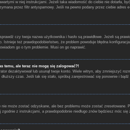
wartymi w niej instrukcjami. Jeżeli taka wiadomość do ciebie nie dotarła, b
zymana przez filtr antyspamowy. Jeśli na pewno podany przez ciebie adres e-
prawdź czy twoja nazwa użytkownika i hasło są prawidłowe. Jeżeli są prawid
o. Istnieje też prawdopodobieństwo, że problem powoduje błędna konfiguracja w
 powiadom go o tym problemie. Musi on go naprawić.
as temu, ale teraz nie mogę się zalogować?!
ator dezaktywował lub usunął twoje konto. Wiele witryn, aby zmniejszyć roz
ez dłuższy czas. Jeśli tak się stało, spróbuj zarejestrować się ponownie i b
 nie może zostać odzyskane, ale bez problemu może zostać zresetowane. Prze
j zgodnie z instrukcjami, a prawdopodobnie niedługo znów będziesz móc się