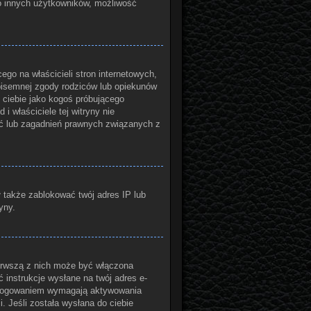
do innych użytkowników, możliwość
go na właścicieli stron internetowych,
 pisemnej zgody rodziców lub opiekunów
 ciebie jako kogoś próbującego
i właściciele tej witryny nie
ć lub zagadnień prawnych związanych z
ł także zablokować twój adres IP lub
yny.
ierwszą z nich może być włączona
 instrukcje wysłane na twój adres e-
 zalogowaniem wymagają aktywowania
i. Jeśli została wysłana do ciebie