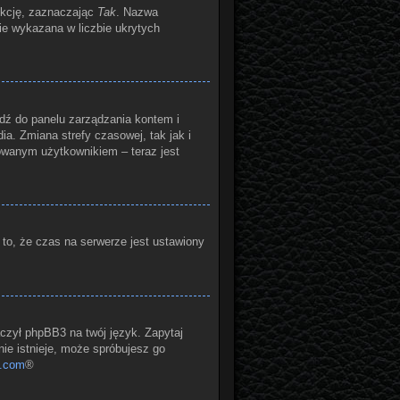
nkcję, zaznaczając
Tak
. Nazwa
zie wykazana w liczbie ukrytych
ejdź do panelu zarządzania kontem i
a. Zmiana strefy czasowej, tak jak i
owanym użytkownikiem – teraz jest
 to, że czas na serwerze jest ustawiony
aczył phpBB3 na twój język. Zapytaj
nie istnieje, może spróbujesz go
.com
®