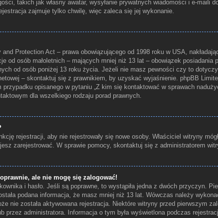
ości, takich jak własny awatar, wysyłanie prywatnych wiadomości i e-maili 
jestracja zajmuje tylko chwilę, więc zaleca się jej wykonanie.
 and Protection Act – prawa obowiązującego od 1998 roku w USA, nakładające
cje od osób małoletnich – mających mniej niż 13 lat – obowiązek posiadania
nych od osób poniżej 13 roku życia. Jeżeli nie masz pewności czy to dotyczy
rnetowej – skontaktuj się z prawnikiem, by uzyskać wyjaśnienie. phpBB Limited 
m przypadku opisanego w pytaniu „Z kim się kontaktować w sprawach naduży
ontaktowym dla wszelkiego rodzaju porad prawnych.
?
kcję rejestracji, aby nie rejestrowały się nowe osoby. Właściciel witryny móg
jesz zarejestrować. W sprawie pomocy, skontaktuj się z administratorem witr
oprawnie, ale nie mogę się zalogować!
ownika i hasło. Jeśli są poprawne, to wystąpiła jedna z dwóch przyczyn. P
ostała podana informacja, że masz mniej niż 13 lat. Wówczas należy wykonać
 może nie została aktywowana rejestracja. Niektóre witryny przed pierwszym
lub przez administratora. Informacja o tym była wyświetlona podczas rejestracj