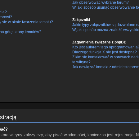
Jak obserwować wybrane forum?
?
W jaki sposób usunąć obserwowanie fo
nie?
torowi?
Załączniki
y się w oknie tworzenia tematu?
Jakie typy załączników są dozwolone na
W jaki sposób można znaleźć wszystkie
na górę strony tematów?
Zagadnienia związane z phpBB
Kto jest autorem tego oprogramowania
Dlaczego funkcja X nie jest dostępna?
Z kim się kontaktować w sprawach nad
tą witryną?
Jak nawiązać kontakt z administratorem
stracją
wać?
tora witryny zależy czy, aby pisać wiadomości, konieczna jest rejestracja. N