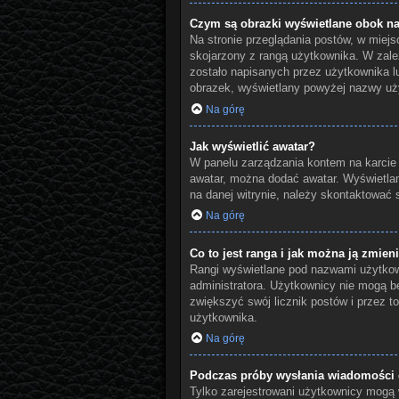
Czym są obrazki wyświetlane obok n
Na stronie przeglądania postów, w miej
skojarzony z rangą użytkownika. W zale
zostało napisanych przez użytkownika lu
obrazek, wyświetlany powyżej nazwy użyt
Na górę
Jak wyświetlić awatar?
W panelu zarządzania kontem na karcie „P
awatar, można dodać awatar. Wyświetlan
na danej witrynie, należy skontaktować s
Na górę
Co to jest ranga i jak można ją zmien
Rangi wyświetlane pod nazwami użytkown
administratora. Użytkownicy nie mogą be
zwiększyć swój licznik postów i przez to
użytkownika.
Na górę
Podczas próby wysłania wiadomości e
Tylko zarejestrowani użytkownicy mogą w