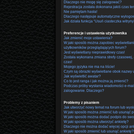
Dlaczego nie mogę się zalogować?
Rejestracja została dokonana jakiś czas te
Nie pamiętam hasła!
Dlaczego następuje automatyczne wylogo
Jak działa funkcja “Usuń ciasteczka witryny
Preferencje i ustawienia użytkownika
Jak zmienić moje ustawienia?
W jaki sposób można zapobiec wyświetlani
użytkowników przeglądających forum?
Jest wyświetlany nieprawidłowy czas!
Została wykonana zmiana strefy czasowej, 
czas!
Mojego języka nie ma na liście!
Czym są obrazki wyświetlane obok nazwy 
Jak wyświetlić awatar?
Co to jest ranga i jak można ją zmienić?
Podczas próby wysłania wiadomości e-mail 
zalogowanie. Dlaczego?
Problemy z pisaniem
Jak utworzyć nowy temat na forum lub wys
W jaki sposób można zmienić lub usunąć p
W jaki sposób można dodać podpis do swo
W jaki sposób można utworzyć ankietę?
Dlaczego nie można dodać więcej opcji an
W jaki sposób zmienić lub usunąć ankietę?