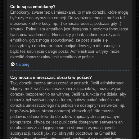
Co to są są emotikony?
Emotikony, zwane też uśmieszkami, to małe obrazki, które mogą
być użyte do wyrażania emocji. Do wyrażania emocji można też
stosować krótkie kody, np. :) oznacza radość, podczas gdy :(
smutek. Pełna lista emotikon jest dostępna z poziomu formularza
tworzenia wiadomości. Nie należy jednak nadmiernie używać
emotikon, gdyż mogą spowodować, że post stanie się
nieczytelny i moderator może podjąć decyzję o ich usunięciu
bądź też usunięciu całego posta. Administrator witryny może
określić dopuszczalny limit emotikon w poście.
Na górę
Czy można umieszczać obrazki w poście?
Tak, obrazki można umieszczać w postach. Jeśli administrator
włączył możliwość zamieszczania załączników, można wgrać
obrazek bezpośrednio na witrynę. Jeśli ta funkcja nie działa, aby
obrazek był wyświetlany na forum, należy podać odnośnik do
obrazka umieszczonego na publicznie dostępnym serwerze, np.
http://www.jakas_strona.com/moj_obrazek.gif. Nie można
podawać odnośników do obrazków zapisanych na prywatnym
komputerze, chyba że jest publicznie dostępnym serwerem ani
do obrazków znajdujących się na stronach wymagających
autoryzacji, takich jak, np. skrzynki pocztowe na Gmail lub
Yahoo! oraz stronach chronionych hasłem. Aby umieścić obrazek