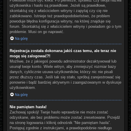
Powodów może być kilka. Po pierwsze, sprawdź czy twoja nazwa
użytkownika i hasło są prawidłowe. Jeżeli są prawidłowe,
skontaktuj się z właścicielem witryny i zapytaj czy cię nie
zablokowano. Istnieje też prawdopodobieństwo, że problem
powoduje błędna konfiguracja witryny, na której znajduje się
forum. Skontaktuj się z właścicielem witryny i powiadom go o tym
problemie. Musi on go naprawić.
Na górę
Rejestracja została dokonana jakiś czas temu, ale teraz nie
mogę się zalogować?!
Możliwe, że z jakiegoś powodu administrator dezaktywował lub
usunął twoje konto. Wiele witryn, aby zmniejszyć rozmiar bazy
danych, cyklicznie usuwa użytkowników, którzy nic nie pisali
przez dłuższy czas. Jeśli tak się stało, spróbuj zarejestrować się
ponownie i bądź bardziej aktywnym i zaangażowanym w dyskusje
użytkownikiem.
Na górę
Nie pamiętam hasła!
Zachowaj spokój! Twoje hasło wprawdzie nie może zostać
odzyskane, ale bez problemu może zostać zresetowane. Przejdź
na stronę logowania i kliknij odnośnik “Nie pamiętam hasła”.
Postępuj zgodnie z instrukcjami, a prawdopodobnie niedługo