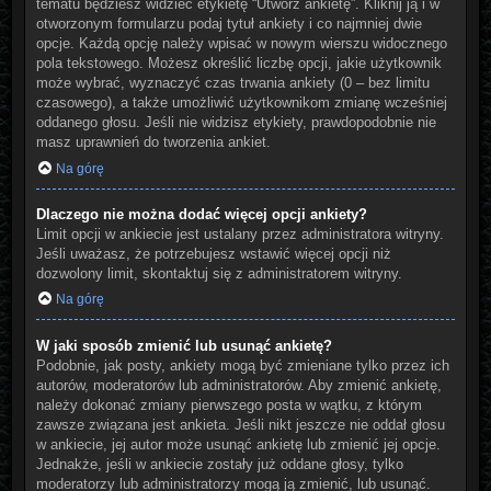
tematu będziesz widzieć etykietę “Utwórz ankietę”. Kliknij ją i w
otworzonym formularzu podaj tytuł ankiety i co najmniej dwie
opcje. Każdą opcję należy wpisać w nowym wierszu widocznego
pola tekstowego. Możesz określić liczbę opcji, jakie użytkownik
może wybrać, wyznaczyć czas trwania ankiety (0 – bez limitu
czasowego), a także umożliwić użytkownikom zmianę wcześniej
oddanego głosu. Jeśli nie widzisz etykiety, prawdopodobnie nie
masz uprawnień do tworzenia ankiet.
Na górę
Dlaczego nie można dodać więcej opcji ankiety?
Limit opcji w ankiecie jest ustalany przez administratora witryny.
Jeśli uważasz, że potrzebujesz wstawić więcej opcji niż
dozwolony limit, skontaktuj się z administratorem witryny.
Na górę
W jaki sposób zmienić lub usunąć ankietę?
Podobnie, jak posty, ankiety mogą być zmieniane tylko przez ich
autorów, moderatorów lub administratorów. Aby zmienić ankietę,
należy dokonać zmiany pierwszego posta w wątku, z którym
zawsze związana jest ankieta. Jeśli nikt jeszcze nie oddał głosu
w ankiecie, jej autor może usunąć ankietę lub zmienić jej opcje.
Jednakże, jeśli w ankiecie zostały już oddane głosy, tylko
moderatorzy lub administratorzy mogą ją zmienić, lub usunąć.