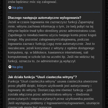
znów będziesz móc się zalogować.
Na górę
Dlaczego następuje automatyczne wylogowanie?
Jeżeli w czasie logowania nie zaznaczysz funkcji
Zapamiętaj
mnie
, witryna zachowa informację o tym, że twój pobyt na tej
witrynie będzie trwał tylko określony przez administratora czas.
Zapobiega to niewłaściwemu użyciu twojego konta przez kogoś
innego. Aby pozostać zalogowanym/zalogowaną, podczas
logowania zaznacz funkcję
Loguj mnie automatycznie
. Jest to
niezalecane, jeżeli korzystasz z witryny z ogólnie dostępnego
komputera, np. w bibliotece, kawiarence internetowej, sali
komputerowej w szkole lub na uczelni itp. Jeśli nie widzisz tej
funkcji, oznacza to, że administrator ją wyłączył.
Na górę
Jak działa funkcja “Usuń ciasteczka witryny”?
Funkcja “Usuń ciasteczka witryny” usuwa ciasteczka utworzone
przez phpBB dzięki, którym użytkownik jest autoryzowany i
logowany do witryny. Dostarczają one również funkcję – jeśli
została włączona przez administratora witryny – śledzenia
przeczytanych i nieprzeczytanych przez użytkownika postów.
Jeśli występują problemy z logowaniem/wylogowaniem, usunięcie
ciasteczek może być pomocne.