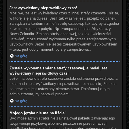
Jest wyświetlany nieprawidłowy czas!
Możliwe, że jest wyświetlany czas z innej strefy czasowej, niż ta,
w której się znajdujesz. Jeśli tak właśnie jest, przejdź do panelu
zarządzania kontem i zmień strefę czasową, tak aby była zgodna
z twoim miejscem pobytu. Np. Europa centralna, Afryka, czy
Nowa Zelandia. Zmiana strefy czasowej, tak jak i większości
ustawień, może zostać wykonana tylko przez zarejestrowanych
użytkowników. Jeżeli nie jesteś zarejestrowanym użytkownikiem
– teraz jest dobry moment, by się zarejestrować.
Na górę
Została wykonana zmiana strefy czasowej, a nadal jest
wyświetlany nieprawidłowy czas!
Jeżeli na pewno strefa czasowa została ustawiona prawidłowo, a
czas nadal jest wyświetlany nieprawidłowo, oznacza to, że czas
na serwerze jest ustawiony nieprawidłowo. Poinformuj o tym
administratora, by naprawił problem.
Na górę
Mojego języka nie ma na liście!
Być może administrator nie zainstalował pakietu zawierającego
twoją wersję językową albo nikt jeszcze nie przetłumaczył
phpBB3 na twój język. Zapytaj administratora witryny czy może