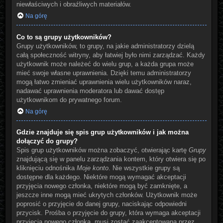
niewłaściwych i obraźliwych materiałów.
Na górę
Co to są grupy użytkowników?
Grupy użytkowników, to grupy, na jakie administratorzy dzielą
całą społeczność witryny, aby łatwiej było nimi zarządzać. Każdy
użytkownik może należeć do wielu grup, a każda grupa może
mieć swoje własne uprawnienia. Dzięki temu administratorzy
mogą łatwo zmieniać uprawnienia wielu użytkowników naraz,
nadawać uprawnienia moderatora lub dawać dostęp
użytkownikom do prywatnego forum.
Na górę
Gdzie znajduje się spis grup użytkowników i jak można
dołączyć do grupy?
Spis grup użytkowników można zobaczyć, otwierając kartę
Grupy
znajdującą się w panelu zarządzania kontem, który otwiera się po
kliknięciu odnośnika
Moje konto
. Nie wszystkie grupy są
dostępne dla każdego. Niektóre mogą wymagać akceptacji
przyjęcia nowego członka, niektóre mogą być zamknięte, a
jeszcze inne mogą mieć ukrytych członków. Użytkownik może
poprosić o przyjęcie do danej grupy, naciskając odpowiedni
przycisk. Prośba o przyjęcie do grupy, która wymaga akceptacji
przyjęcia nowego członka, musi zostać zaakceptowana przez