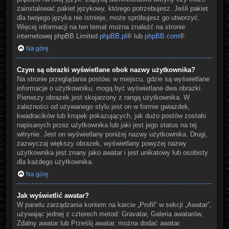
zainstalować pakiet językowy, którego potrzebujesz. Jeśli pakiet
dla twojego języka nie istnieje, może spróbujesz go utworzyć.
Więcej informacji na ten temat można znaleźć na stronie
internetowej phpBB Limited
phpBB.pl
® lub
phpBB.com
®
Na górę
Czym są obrazki wyświetlane obok nazwy użytkownika?
Na stronie przeglądania postów, w miejscu, gdzie są wyświetlane
informacje o użytkowniku, mogą być wyświetlane dwa obrazki.
Pierwszy obrazek jest skojarzony z rangą użytkownika. W
zależności od używanego stylu jest on w formie gwiazdek,
kwadracików lub kropek pokazujących, jak dużo postów zostało
napisanych przez użytkownika lub jaki jest jego status na tej
witrynie. Jest on wyświetlany poniżej nazwy użytkownika. Drugi,
zazwyczaj większy obrazek, wyświetlany powyżej nazwy
użytkownika jest znany jako awatar i jest unikatowy lub osobisty
dla każdego użytkownika.
Na górę
Jak wyświetlić awatar?
W panelu zarządzania kontem na karcie „Profil” w sekcji „Awatar”,
używając jednej z czterech metod: Gravatar, Galeria awatarów,
Zdalny awatar lub Prześlij awatar, można dodać awatar.