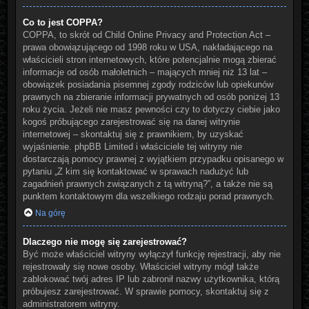
Co to jest COPPA?
COPPA, to skrót od Child Online Privacy and Protection Act –
prawa obowiązującego od 1998 roku w USA, nakładającego na
właścicieli stron internetowych, które potencjalnie mogą zbierać
informacje od osób małoletnich – mających mniej niż 13 lat –
obowiązek posiadania pisemnej zgody rodziców lub opiekunów
prawnych na zbieranie informacji prywatnych od osób poniżej 13
roku życia. Jeżeli nie masz pewności czy to dotyczy ciebie jako
kogoś próbującego zarejestrować się na danej witrynie
internetowej – skontaktuj się z prawnikiem, by uzyskać
wyjaśnienie. phpBB Limited i właściciele tej witryny nie
dostarczają pomocy prawnej z wyjątkiem przypadku opisanego w
pytaniu „Z kim się kontaktować w sprawach nadużyć lub
zagadnień prawnych związanych z tą witryną?”, a także nie są
punktem kontaktowym dla wszelkiego rodzaju porad prawnych.
Na górę
Dlaczego nie mogę się zarejestrować?
Być może właściciel witryny wyłączył funkcję rejestracji, aby nie
rejestrowały się nowe osoby. Właściciel witryny mógł także
zablokować twój adres IP lub zabronił nazwy użytkownika, którą
próbujesz zarejestrować. W sprawie pomocy, skontaktuj się z
administratorem witryny.