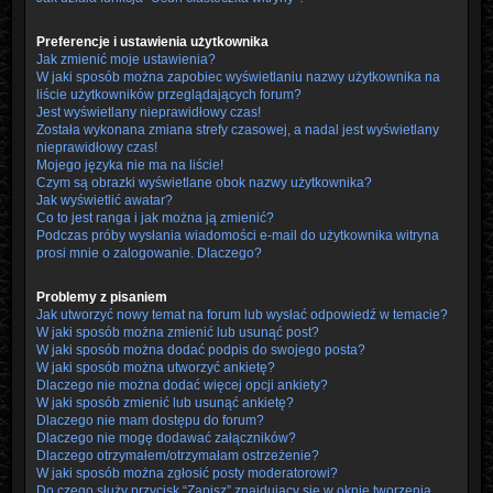
Preferencje i ustawienia użytkownika
Jak zmienić moje ustawienia?
W jaki sposób można zapobiec wyświetlaniu nazwy użytkownika na
liście użytkowników przeglądających forum?
Jest wyświetlany nieprawidłowy czas!
Została wykonana zmiana strefy czasowej, a nadal jest wyświetlany
nieprawidłowy czas!
Mojego języka nie ma na liście!
Czym są obrazki wyświetlane obok nazwy użytkownika?
Jak wyświetlić awatar?
Co to jest ranga i jak można ją zmienić?
Podczas próby wysłania wiadomości e-mail do użytkownika witryna
prosi mnie o zalogowanie. Dlaczego?
Problemy z pisaniem
Jak utworzyć nowy temat na forum lub wysłać odpowiedź w temacie?
W jaki sposób można zmienić lub usunąć post?
W jaki sposób można dodać podpis do swojego posta?
W jaki sposób można utworzyć ankietę?
Dlaczego nie można dodać więcej opcji ankiety?
W jaki sposób zmienić lub usunąć ankietę?
Dlaczego nie mam dostępu do forum?
Dlaczego nie mogę dodawać załączników?
Dlaczego otrzymałem/otrzymałam ostrzeżenie?
W jaki sposób można zgłosić posty moderatorowi?
Do czego służy przycisk “Zapisz” znajdujący się w oknie tworzenia