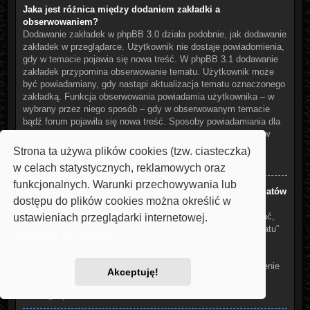
Jaka jest różnica między dodaniem zakładki a
obserwowaniem?
Dodawanie zakładek w phpBB 3.0 działa podobnie, jak dodawanie
zakładek w przeglądarce. Użytkownik nie dostaje powiadomienia,
gdy w temacie pojawia się nowa treść. W phpBB 3.1 dodawanie
zakładek przypomina obserwowanie tematu. Użytkownik może
być powiadamiany, gdy nastąpi aktualizacja tematu oznaczonego
zakładką. Funkcja obserwowania powiadamia użytkownika – w
wybrany przez niego sposób – gdy w obserwowanym temacie
bądź forum pojawiła się nowa treść. Sposoby powiadamiania dla
zakładek i obserwowanych elementów można konfigurować w
panelu użytkownika na karcie „Ustawienia witryny”.
Strona ta używa plików cookies (tzw. ciasteczka)
Na górę
w celach statystycznych, reklamowych oraz
funkcjonalnych. Warunki przechowywania lub
W jaki sposób można dodać zakładkę do wybranych tematów
dostępu do plików cookies można określić w
lub je obserwować??
Aby dodać zakładkę do wybranego tematu lub go obserwować,
ustawieniach przeglądarki internetowej.
należy kliknąć odpowiedni odnośnik w menu “Narzędzia tematu”
Dowiedz się więcej
znajdujące się na górze i na dole wątku.
Udzielenie odpowiedzi w temacie, gdy jest aktywna funkcja
“Powiadamiaj o opublikowaniu odpowiedzi” spowoduje włączenie
Akceptuję!
obserwowania tematu.
Na górę