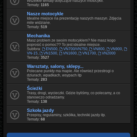
Wszelkie tematy dotyczące naszych motocykli.
Tematy:
1165
Nasze motocykle
Idealne miejsce na prezentację naszych maszyn. Zdjęcia
mile widziane.
Tematy:
519
Mechanika
Masz problem ze swoim motocyklem? Nie masz kogo
poprosić o pomoc?? To jest idealne miejsce.
Subfora:
EN500
,
VN700/VN750
,
VN800
,
VN900
,
VN-15
,
VN1500
,
VN1600
,
VN1700
,
VN2000
Tematy:
3527
Warsztaty, salony, sklepy...
Polecane punkty ma mapie. Ale również przestrogi o
dziurach, wpadkach, wsypach itp
Tematy:
283
Ścieżki
Trasy, drogi, wycieczki. Gdzie byliśmy, co polecamy, a co
stanowczo odradzamy.
Tematy:
138
Szkoła jazdy
Przepisy, regulaminy, szkółka, techniki jazdy itp.
Tematy:
68