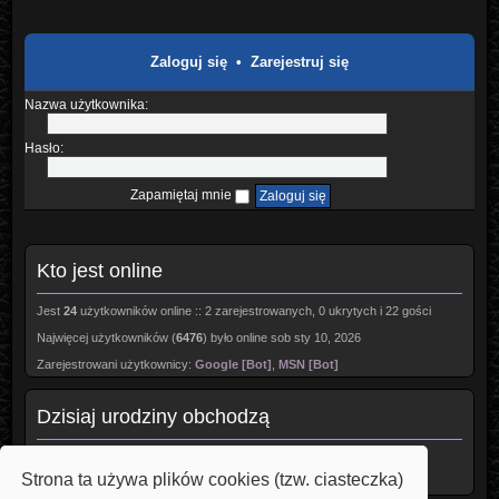
Zaloguj się
•
Zarejestruj się
Nazwa użytkownika:
Hasło:
Zapamiętaj mnie
Kto jest online
Jest
24
użytkowników online :: 2 zarejestrowanych, 0 ukrytych i 22 gości
Najwięcej użytkowników (
6476
) było online sob sty 10, 2026
Zarejestrowani użytkownicy:
Google [Bot]
,
MSN [Bot]
Dzisiaj urodziny obchodzą
Awest
(55)
Borowik
(47)
Strona ta używa plików cookies (tzw. ciasteczka)
Ollo1
(54)