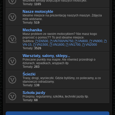
Wszelkie tematy dotyczące naszych motocykli.
Tematy:
1165
Nasze motocykle
Idealne miejsce na prezentację naszych maszyn. Zdjęcia
mile widziane.
Tematy:
519
Mechanika
Masz problem ze swoim motocyklem? Nie masz kogo
poprosić o pomoc?? To jest idealne miejsce.
Subfora:
EN500
,
VN700/VN750
,
VN800
,
VN900
,
VN-15
,
VN1500
,
VN1600
,
VN1700
,
VN2000
Tematy:
3526
Warsztaty, salony, sklepy...
Polecane punkty ma mapie. Ale również przestrogi o
dziurach, wpadkach, wsypach itp
Tematy:
283
Ścieżki
Trasy, drogi, wycieczki. Gdzie byliśmy, co polecamy, a co
stanowczo odradzamy.
Tematy:
138
Szkoła jazdy
Przepisy, regulaminy, szkółka, techniki jazdy itp.
Tematy:
68