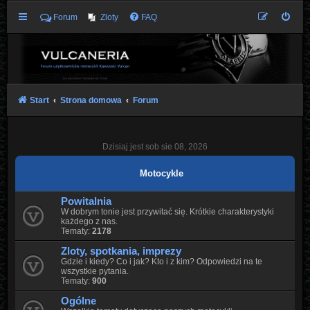
Forum
Zloty
FAQ
Start
Strona domowa
Forum
Dzisiaj jest sob sie 08, 2026
Motocykle
Powitalnia
W dobrym tonie jest przywitać się. Krótkie charakterystyki
każdego z nas.
Tematy:
2178
Zloty, spotkania, imprezy
Gdzie i kiedy? Co i jak? Kto i z kim? Odpowiedzi na te
wszystkie pytania.
Tematy:
900
Ogólne