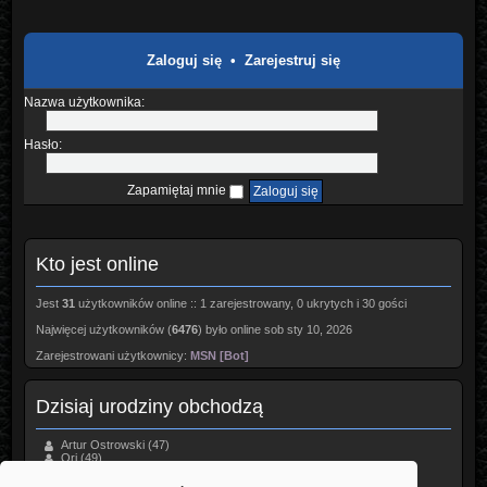
Zaloguj się
•
Zarejestruj się
Nazwa użytkownika:
Hasło:
Zapamiętaj mnie
Kto jest online
Jest
31
użytkowników online :: 1 zarejestrowany, 0 ukrytych i 30 gości
Najwięcej użytkowników (
6476
) było online sob sty 10, 2026
Zarejestrowani użytkownicy:
MSN [Bot]
Dzisiaj urodziny obchodzą
Artur Ostrowski
(47)
Ori
(49)
Ramms
(56)
smokin
(43)