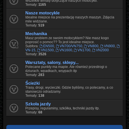
Wszelkie tematy dotyczące naszych motocykli.
Tematy:
1165
Nasze motocykle
Idealne miejsce na prezentację naszych maszyn. Zdjęcia
mile widziane.
Tematy:
519
Mechanika
Masz problem ze swoim motocyklem? Nie masz kogo
poprosić o pomoc?? To jest idealne miejsce.
Subfora:
EN500
,
VN700/VN750
,
VN800
,
VN900
,
VN-15
,
VN1500
,
VN1600
,
VN1700
,
VN2000
Tematy:
3526
Warsztaty, salony, sklepy...
Polecane punkty ma mapie. Ale również przestrogi o
dziurach, wpadkach, wsypach itp
Tematy:
283
Ścieżki
Trasy, drogi, wycieczki. Gdzie byliśmy, co polecamy, a co
stanowczo odradzamy.
Tematy:
138
Szkoła jazdy
Przepisy, regulaminy, szkółka, techniki jazdy itp.
Tematy:
68