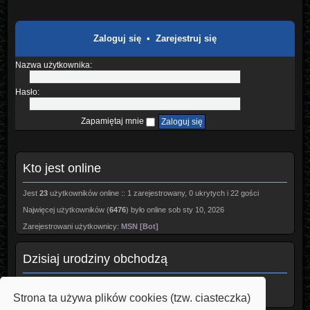
Zaloguj się
•
Zarejestruj się
Nazwa użytkownika:
Hasło:
Zapamiętaj mnie
Kto jest online
Jest
23
użytkowników online :: 1 zarejestrowany, 0 ukrytych i 22 gości
Najwięcej użytkowników (
6476
) było online sob sty 10, 2026
Zarejestrowani użytkownicy:
MSN [Bot]
Dzisiaj urodziny obchodzą
ROBMOR
(58)
RobertG
(58)
Strona ta używa plików cookies (tzw. ciasteczka)
ZAWISZA
(39)