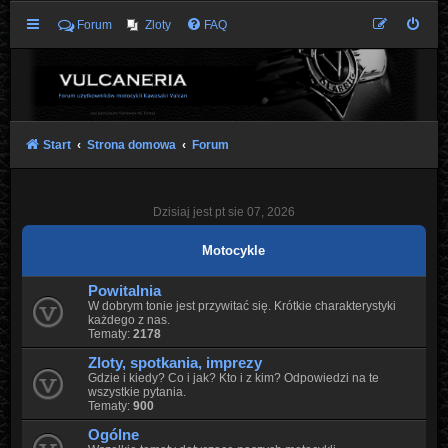
Forum
Zloty
FAQ
Start
Strona domowa
Forum
Dzisiaj jest pt sie 07, 2026
Motocykle
Powitalnia
W dobrym tonie jest przywitać się. Krótkie charakterystyki
każdego z nas.
Tematy:
2178
Zloty, spotkania, imprezy
Gdzie i kiedy? Co i jak? Kto i z kim? Odpowiedzi na te
wszystkie pytania.
Tematy:
900
Ogólne