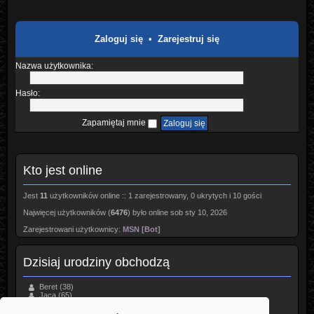
Zaloguj się
•
Zarejestruj się
Nazwa użytkownika:
Hasło:
Zapamiętaj mnie
Kto jest online
Jest
11
użytkowników online :: 1 zarejestrowany, 0 ukrytych i 10 gości
Najwięcej użytkowników (
6476
) było online sob sty 10, 2026
Zarejestrowani użytkownicy:
MSN [Bot]
Dzisiaj urodziny obchodzą
Beret
(38)
Jaca
(65)
MozejYfymyq
(37)
Wikary
(45)