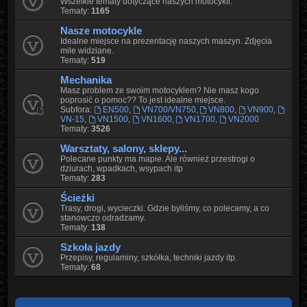
Wszelkie tematy dotyczące naszych motocykli.
Tematy:
1165
Nasze motocykle
Idealne miejsce na prezentację naszych maszyn. Zdjęcia
mile widziane.
Tematy:
519
Mechanika
Masz problem ze swoim motocyklem? Nie masz kogo
poprosić o pomoc?? To jest idealne miejsce.
Subfora:
EN500
,
VN700/VN750
,
VN800
,
VN900
,
VN-15
,
VN1500
,
VN1600
,
VN1700
,
VN2000
Tematy:
3526
Warsztaty, salony, sklepy...
Polecane punkty ma mapie. Ale również przestrogi o
dziurach, wpadkach, wsypach itp
Tematy:
283
Ścieżki
Trasy, drogi, wycieczki. Gdzie byliśmy, co polecamy, a co
stanowczo odradzamy.
Tematy:
138
Szkoła jazdy
Przepisy, regulaminy, szkółka, techniki jazdy itp.
Tematy:
68