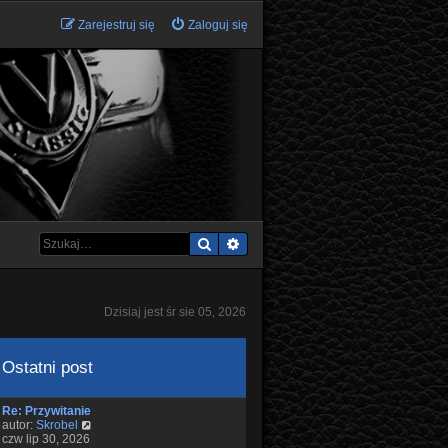
Zarejestruj się
Zaloguj się
Szukaj
Wyszukiwanie zaawansowane
Dzisiaj jest śr sie 05, 2026
Ostatni post
Re: Przywitanie
W
autor:
Skrobel
y
czw lip 30, 2026