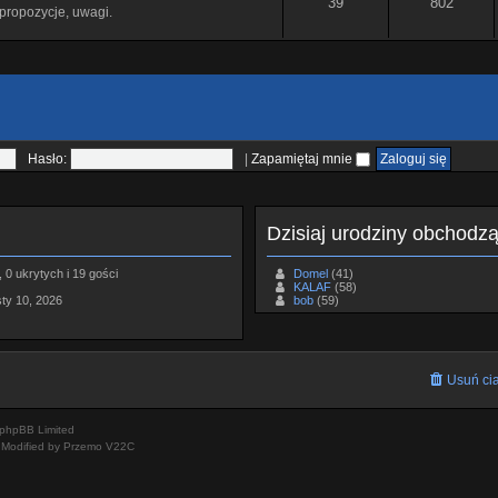
39
802
propozycje, uwagi.
Hasło:
|
Zapamiętaj mnie
Dzisiaj urodziny obchodz
 0 ukrytych i 19 gości
Domel
(41)
KALAF
(58)
sty 10, 2026
bob
(59)
Usuń cia
phpBB Limited
Modified by Przemo
V22C