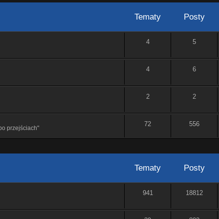
Tematy
Posty
4
5
4
6
2
2
72
556
o przejściach"
Tematy
Posty
941
18812