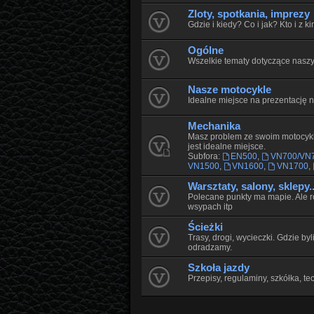
Zloty, spotkania, imprezy
Gdzie i kiedy? Co i jak? Kto i z 
Ogólne
Wszelkie tematy dotyczące naszy
Nasze motocykle
Idealne miejsce na prezentację 
Mechanika
Masz problem ze swoim motocyk
jest idealne miejsce.
Subfora:
EN500
,
VN700/VN
VN1500
,
VN1600
,
VN1700
,
Warsztaty, salony, sklepy..
Polecane punkty ma mapie. Ale r
wsypach itp
Ścieżki
Trasy, drogi, wycieczki. Gdzie by
odradzamy.
Szkoła jazdy
Przepisy, regulaminy, szkółka, tec