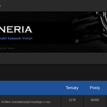
Q
Tematy
Posty
2178
56490
. Krótkie charakterystyki każdego z nas.