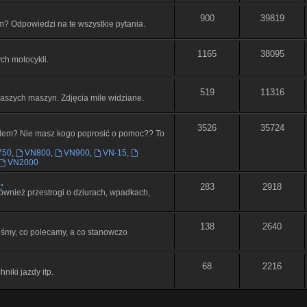
900
39819
kim? Odpowiedzi na te wszystkie pytania.
1165
38095
ch motocykli.
519
11316
naszych maszyn. Zdjęcia mile widziane.
3526
35724
lem? Nie masz kogo poprosić o pomoc?? To
750
,
VN800
,
VN900
,
VN-15
,
VN2000
.
283
2918
ównież przestrogi o dziurach, wpadkach,
138
2640
liśmy, co polecamy, a co stanowczo
68
2216
hniki jazdy itp.