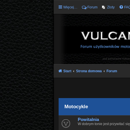
Więcej…
Forum
Zloty
FA
Start
Strona domowa
Forum
Motocykle
Powitalnia
W dobrym tonie jest przywitać się