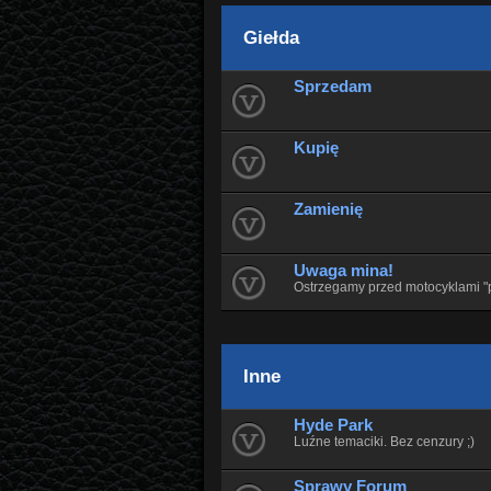
Giełda
Sprzedam
Kupię
Zamienię
Uwaga mina!
Ostrzegamy przed motocyklami "p
Inne
Hyde Park
Luźne temaciki. Bez cenzury ;)
Sprawy Forum