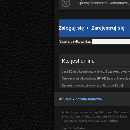
Sprawy techniczne, komentarze, 
Zaloguj się
•
Zarejestruj się
Nazwa użytkownika:
Kto jest online
Jest
20
użytkowników online :: 1 zarejestrowany,
Najwięcej użytkowników (
6476
) było online sob 
Zarejestrowani użytkownicy:
Google [Bot]
Start
Strona domowa
Technologię dostarcza
phpBB
® Forum Software © 
Style: Carbon by Joyce&Luna
phpBB-Style-Design
Polski pakiet językowy dostarcza
phpBB.pl
phpBB SiteMaker