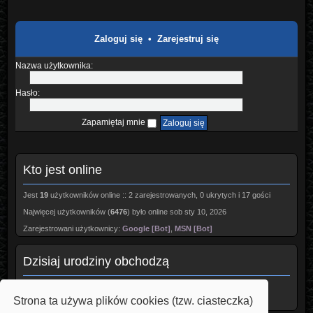
Zaloguj się
•
Zarejestruj się
Nazwa użytkownika:
Hasło:
Zapamiętaj mnie
Kto jest online
Jest
19
użytkowników online :: 2 zarejestrowanych, 0 ukrytych i 17 gości
Najwięcej użytkowników (
6476
) było online sob sty 10, 2026
Zarejestrowani użytkownicy:
Google [Bot]
,
MSN [Bot]
Dzisiaj urodziny obchodzą
Awest
(55)
Borowik
(47)
Strona ta używa plików cookies (tzw. ciasteczka)
Ollo1
(54)