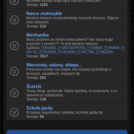
Wszelkie tematy dotyczące naszych motocykli.
Tematy:
1165
Nasze motocykle
Idealne miejsce na prezentację naszych maszyn. Zdjęcia
mile widziane.
Tematy:
519
Mechanika
Masz problem ze swoim motocyklem? Nie masz kogo
poprosić o pomoc?? To jest idealne miejsce.
Subfora:
EN500
,
VN700/VN750
,
VN800
,
VN900
,
VN-15
,
VN1500
,
VN1600
,
VN1700
,
VN2000
Tematy:
3527
Warsztaty, salony, sklepy...
Polecane punkty ma mapie. Ale również przestrogi o
dziurach, wpadkach, wsypach itp
Tematy:
283
Ścieżki
Trasy, drogi, wycieczki. Gdzie byliśmy, co polecamy, a co
stanowczo odradzamy.
Tematy:
138
Szkoła jazdy
Przepisy, regulaminy, szkółka, techniki jazdy itp.
Tematy:
68